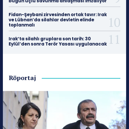
bugün üçlü savunma anlaşması imzalıyor
Fidan-Şeybani zirvesinden ortak tavır: Irak
ve Lübnan’da silahlar devletin elinde
toplanmalı
Irak’ta silahlı gruplara son tarih: 30
Eylül’den sonra Terör Yasası uygulanacak
Röportaj