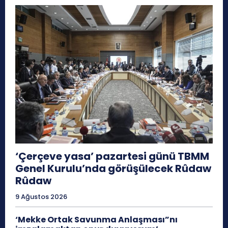
‘Çerçeve yasa’ pazartesi günü TBMM
Genel Kurulu’nda görüşülecek Rûdaw
Rûdaw
9 Ağustos 2026
‘Mekke Ortak Savunma Anlaşması”nı