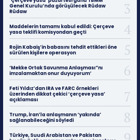
‘Çerçeve yasa’ pazartesi günü TBMM
Genel Kurulu’nda görüşülecek Rûdaw
Rûdaw
Maddelerin tamamı kabul edildi: Çerçeve
yasa teklifi komisyondan geçti
Rojin Kabaiş’in babasını tehdit ettikleri öne
sürülen kişilere operasyon
‘Mekke Ortak Savunma Anlaşması”nı
imzalamaktan onur duyuyorum’
Feti Yıldız’dan IRA ve FARC örnekleri
üzerinden dikkat çekici ‘çerçeve yasa’
açıklaması
Trump, İran’la anlaşmanın ‘yakında’
sağlanabileceğini söyledi
Türkiye, Suudi Arabistan ve Pakistan