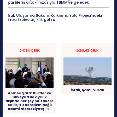
partilerin ortak imzasıyla TBMM’ye gelecek
Irak Ulaştırma Bakanı, Kalkınma Yolu Projesi’ndeki
imza krizine açıklık getirdi
ÖNCEKI İÇERIK
SONRAKI İÇERIK
İsrail, Şam’ı vurdu
Ahmed Şara: Kürtler ve
Süveyda ile ayrılık
dışında her şey müzakere
edilir,”Federalizm değil
ademi merkeziyetçilik”