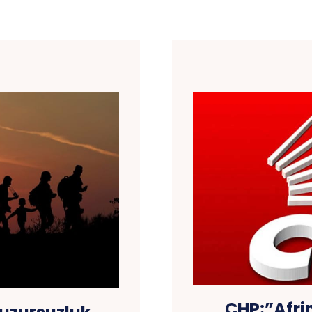
CHP:”Afrin