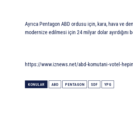
Ayrıca Pentagon ABD ordusu için, kara, hava ve den
modernize edilmesi için 24 milyar dolar ayırdığını be
https://www.iznews.net/abd-komutani-votel-hepim
KONULAR
ABD
PENTAGON
SDF
YPG