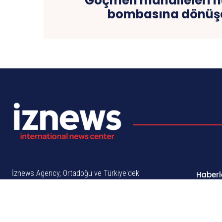
“Göçmen mahalleleri h
bombasına dönüşe
İznews Agency, Ortadoğu ve Türkiye'deki
Haberl
en güncel haberleri, derinlemesine
Ortad
analizleri ve güvenilir raporları sunan
Röport
bağımsız bir haber ajansıdır. Amacımız,