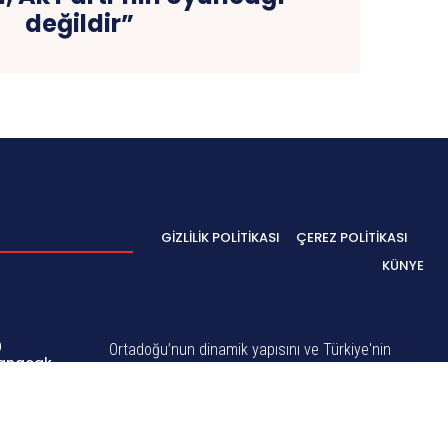
değildir”
GIZLILIK POLITIKASI
ÇEREZ POLITIKASI
KÜNYE
0
Ortadoğu’nun dinamik yapısını ve Türkiye'nin
lanacak
stratejik önemini göz önünde bulundurarak,
kapsamlı bir haber ağı kurarak hem yerel hem
de global ölçekte okuyucularına hizmet