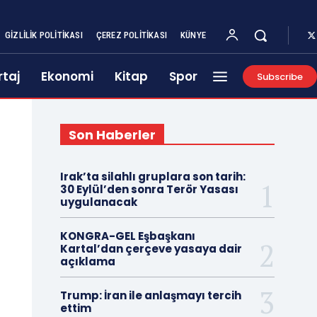
GIZLILIK POLITIKASI
ÇEREZ POLITIKASI
KÜNYE
taj
Ekonomi
Kitap
Spor
Subscribe
Son Haberler
Irak’ta silahlı gruplara son tarih:
30 Eylül’den sonra Terör Yasası
uygulanacak
KONGRA-GEL Eşbaşkanı
Kartal’dan çerçeve yasaya dair
açıklama
Trump: İran ile anlaşmayı tercih
ettim