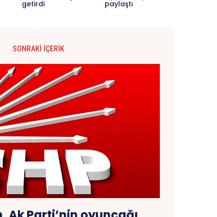
getirdi
paylaştı
SONRAKI İÇERIK
, Ak Parti’nin oyuncağı