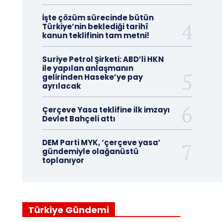
İşte çözüm sürecinde bütün
Türkiye’nin beklediği tarihî
kanun teklifinin tam metni!
Suriye Petrol Şirketi: ABD’li HKN
ile yapılan anlaşmanın
gelirinden Haseke’ye pay
ayrılacak
Çerçeve Yasa teklifine ilk imzayı
Devlet Bahçeli attı
DEM Parti MYK, ‘çerçeve yasa’
gündemiyle olağanüstü
toplanıyor
Türkiye Gündemi