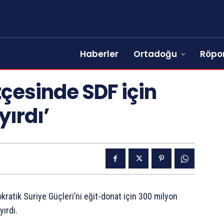
Haberler
Ortadoğu
Röpor
çesinde SDF için
yırdı’
atik Suriye Güçleri’ni eğit-donat için 300 milyon
yırdı.