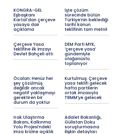
KONGRA-GEL
İşte çözüm
Eşbaşkanı
sürecinde bütün
Kartal’dan çerçeve
Türkiye’nin beklediği
yasaya dair
tarihî kanun
açıklama
teklifinin tam metni!
Çerçeve Yasa
DEM Parti MYK,
teklifine ilk imzayı
‘çerçeve yasa’
Devlet Bahçeli attı
gündemiyle
olağanüstü
toplanıyor
Öcalan: Henüz her
Kurtulmuş: Çerçeve
şey çözülmüş
yasa teklifi gelecek
değildir ancak
hafta partilerin
negatif yaklaşmayı
ortak imzasıyla
gerektiren bir
TBMM’ye gelecek
durum da yoktur
Irak Ulaştırma
Adalet Bakanlığı,
Bakanı, Kalkınma
Gülistan Doku
Yolu Projesi’ndeki
soruşturmasına
imza krizine açıklık
ilişkin detayları