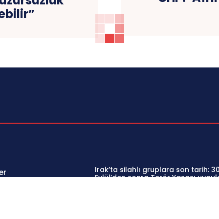
uzursuzluk
bilir”
Irak’ta silahlı gruplara son tarih: 3
er
Eylül’den sonra Terör Yasası uygu
oğu
KONGRA-GEL Eşbaşkanı Kartal’dan
aj
çerçeve yasaya dair açıklama