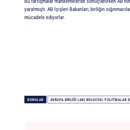
Bu tartışmalar mahkemelerde sonuçlanırken AB’nin bir
yaratmıştı. AB İçişleri Bakanları, birliğin sığınmacıl
mücadele ediyorlar.
KONULAR
AVRUPA BIRLIĞI (AB) BÖLGESEL POLITIKALAR 