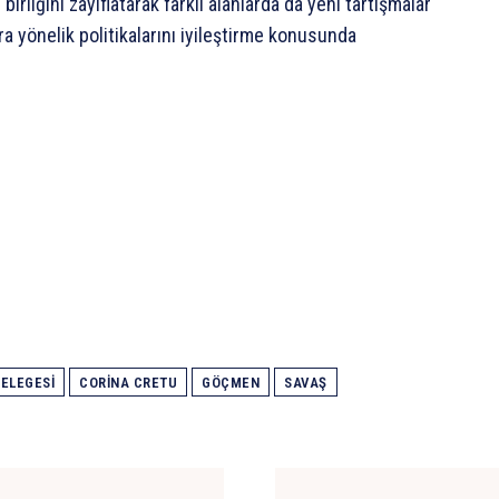
liğini zayıflatarak farklı alanlarda da yeni tartışmalar
ara yönelik politikalarını iyileştirme konusunda
DELEGESI
CORINA CRETU
GÖÇMEN
SAVAŞ