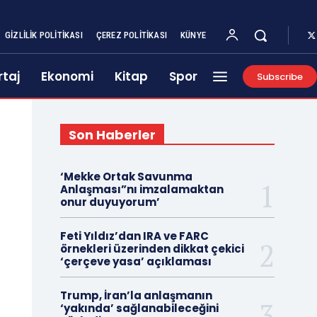
GIZLILIK POLITIKASI
ÇEREZ POLITIKASI
KÜNYE
taj
Ekonomi
Kitap
Spor
Subscribe
Son Haberler
‘Mekke Ortak Savunma
Anlaşması”nı imzalamaktan
onur duyuyorum’
Feti Yıldız’dan IRA ve FARC
örnekleri üzerinden dikkat çekici
‘çerçeve yasa’ açıklaması
Trump, İran’la anlaşmanın
‘yakında’ sağlanabileceğini