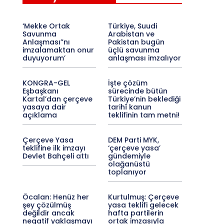
‘Mekke Ortak
Türkiye, Suudi
Savunma
Arabistan ve
Anlaşması”nı
Pakistan bugün
imzalamaktan onur
üçlü savunma
duyuyorum’
anlaşması imzalıyor
KONGRA-GEL
İşte çözüm
Eşbaşkanı
sürecinde bütün
Kartal’dan çerçeve
Türkiye’nin beklediği
yasaya dair
tarihî kanun
açıklama
teklifinin tam metni!
Çerçeve Yasa
DEM Parti MYK,
teklifine ilk imzayı
‘çerçeve yasa’
Devlet Bahçeli attı
gündemiyle
olağanüstü
toplanıyor
Öcalan: Henüz her
Kurtulmuş: Çerçeve
şey çözülmüş
yasa teklifi gelecek
değildir ancak
hafta partilerin
negatif yaklaşmayı
ortak imzasıyla