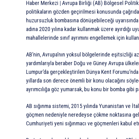
Haber Merkezi
|
Avrupa Birliği (AB) Bölgesel Politi
politikaların gözden geçirilmesi konusunda çağrıd
huzursuzluk bombasına dönüşebileceği uyarısında bu
adına 2020 yılına kadar kullanmak üzere ayırdığı u
mahallelerinde sınıf ayrımını engellemek için kullan
AB’nin, Avrupa’nın yoksul bölgelerinde eşitsizliği az
yardımlarıyla beraber Doğu ve Güney Avrupa ülkeler
Lumpur’da gerçekleştirilen Dünya Kent Forumu’nd
yıllarda son derece önemli bir konu olacağını söy
ayrımcılığa göz yumarsak, bu konu bir bomba gibi pa
AB sığınma sistemi, 2015 yılında Yunanistan ve İtaly
göçmen nedeniyle neredeyse çökme noktasına geli
Cumhuriyeti yeni sığınmacı ve göçmenleri kabul e