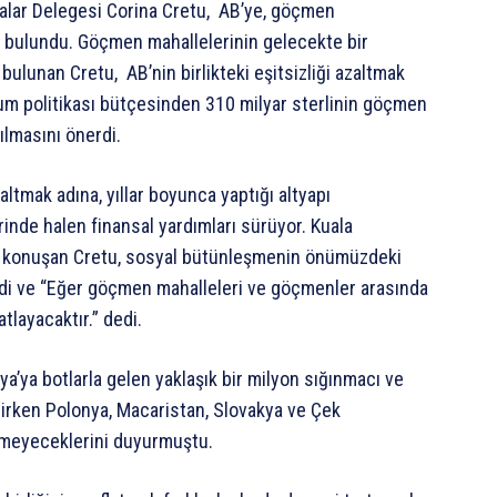
kalar Delegesi Corina Cretu, AB’ye, göçmen
a bulundu. Göçmen mahallelerinin gelecekte bir
lunan Cretu, AB’nin birlikteki eşitsizliği azaltmak
yum politikası bütçesinden 310 milyar sterlinin göçmen
ılmasını önerdi.
altmak adına, yıllar boyunca yaptığı altyapı
inde halen finansal yardımları sürüyor. Kuala
a konuşan Cretu, sosyal bütünleşmenin önümüzdeki
ledi ve “Eğer göçmen mahalleleri ve göçmenler arasında
tlayacaktır.” dedi.
a’ya botlarla gelen yaklaşık bir milyon sığınmacı ve
rken Polonya, Macaristan, Slovakya ve Çek
tmeyeceklerini duyurmuştu.