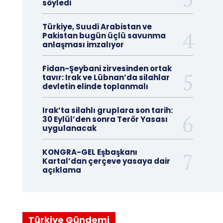
söyledi
Türkiye, Suudi Arabistan ve
Pakistan bugün üçlü savunma
anlaşması imzalıyor
Fidan-Şeybani zirvesinden ortak
tavır: Irak ve Lübnan’da silahlar
devletin elinde toplanmalı
Irak’ta silahlı gruplara son tarih:
30 Eylül’den sonra Terör Yasası
uygulanacak
KONGRA-GEL Eşbaşkanı
Kartal’dan çerçeve yasaya dair
açıklama
Türkiye Gündemi