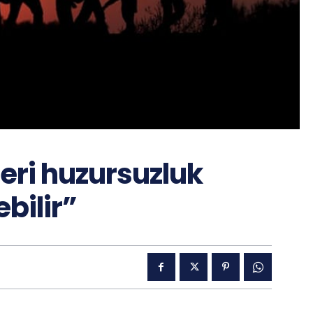
ri huzursuzluk
bilir”