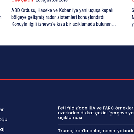
Öne Çıkan
26 Ağustos 2018
ABD Ordusu, Haseke ve Kobani'ye yani uçuşa kapalı
S
m
bölgeye gelişmiş radar sistemleri konuşlandırdı.
M
Konuyla ilgili iznews'e kısa bir açıklamada bulunan...
y
Feti Yıldız’dan IRA ve FARC örnekler
er
üzerinden dikkat çekici ‘çerçeve ya
açıklaması
oğu
aj
Trump, İran’la anlaşmanın ‘yakında