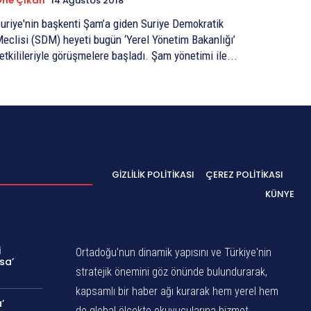
Öne Çıkan
14 Ağustos 2018
uriye'nin başkenti Şam’a giden Suriye Demokratik
eclisi (SDM) heyeti bugün ‘Yerel Yönetim Bakanlığı’
etkilileriyle görüşmelere başladı. Şam yönetimi ile...
GIZLILIK POLITIKASI
ÇEREZ POLITIKASI
KÜNYE
i
Ortadoğu’nun dinamik yapısını ve Türkiye'nin
sa’
stratejik önemini göz önünde bulundurarak,
kapsamlı bir haber ağı kurarak hem yerel hem
’
de global ölçekte okuyucularına hizmet