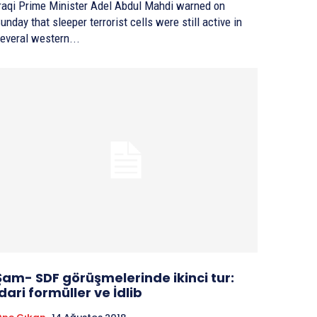
raqi Prime Minister Adel Abdul Mahdi warned on
unday that sleeper terrorist cells were still active in
everal western...
Şam- SDF görüşmelerinde ikinci tur:
İdari formüller ve İdlib