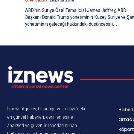
Öne Çıkan
28 Eylül 2018
ABD'nin Suriye Özel Temsilcisi James Jeffrey, ABD
Başkanı Donald Trump yönetiminin Kuzey Suriye ve Şa
yönetiminin geleceği hakkındaki düşüncesini...
İznews Agency, Ortadoğu ve Türkiye'deki
Haberl
en güncel haberleri, derinlemesine
Ortad
analizleri ve güvenilir raporları sunan
Röport
bağımsız bir haber ajansıdır. Amacımız,