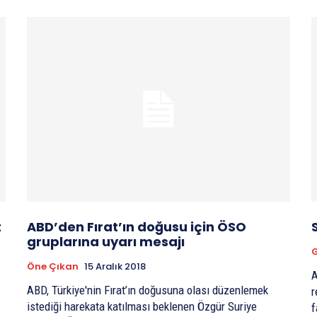
t
ABD’den Fırat’ın doğusu için ÖSO
gruplarına uyarı mesajı
G
Öne Çıkan
15 Aralık 2018
A
ABD, Türkiye'nin Fırat’ın doğusuna olası düzenlemek
r
istediği harekata katılması beklenen Özgür Suriye
f