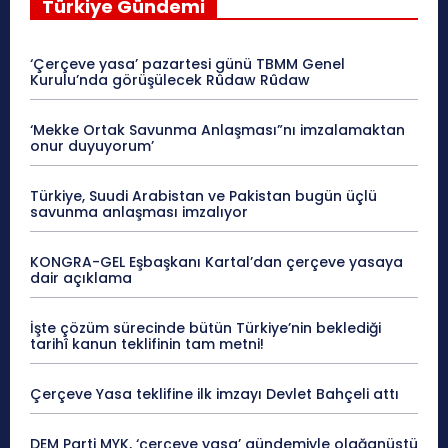
Türkiye Gündemi
‘Çerçeve yasa’ pazartesi günü TBMM Genel
Kurulu’nda görüşülecek Rûdaw Rûdaw
‘Mekke Ortak Savunma Anlaşması”nı imzalamaktan
onur duyuyorum’
Türkiye, Suudi Arabistan ve Pakistan bugün üçlü
savunma anlaşması imzalıyor
KONGRA-GEL Eşbaşkanı Kartal’dan çerçeve yasaya
dair açıklama
İşte çözüm sürecinde bütün Türkiye’nin beklediği
tarihî kanun teklifinin tam metni!
Çerçeve Yasa teklifine ilk imzayı Devlet Bahçeli attı
DEM Parti MYK, ‘çerçeve yasa’ gündemiyle olağanüstü