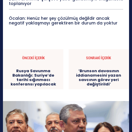
toplanıyor
Öcalan: Henüz her şey çözülmüş değildir ancak
negatif yaklaşmayı gerektiren bir durum da yoktur
ÖNCEKI İÇERIK
SONRAKI İÇERIK
Rusya Savunma
‘Brunson davasının
Bakanlığı: Suriye’de
iddianamesini yazan
tarihi sığınmacı
savcının görev yeri
konferansı yapılacak
değiştirildi’