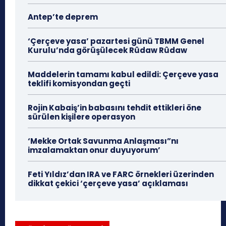
Antep’te deprem
‘Çerçeve yasa’ pazartesi günü TBMM Genel
Kurulu’nda görüşülecek Rûdaw Rûdaw
Maddelerin tamamı kabul edildi: Çerçeve yasa
teklifi komisyondan geçti
Rojin Kabaiş’in babasını tehdit ettikleri öne
sürülen kişilere operasyon
‘Mekke Ortak Savunma Anlaşması”nı
imzalamaktan onur duyuyorum’
Feti Yıldız’dan IRA ve FARC örnekleri üzerinden
dikkat çekici ‘çerçeve yasa’ açıklaması