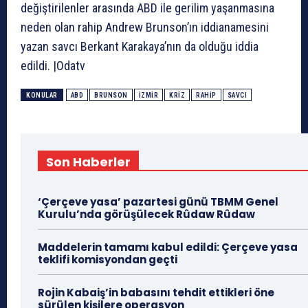
değiştirilenler arasında ABD ile gerilim yaşanmasına
neden olan rahip Andrew Brunson’ın iddianamesini
yazan savcı Berkant Karakaya’nın da olduğu iddia
edildi. |Odatv
KONULAR
ABD
BRUNSON
IZMIR
KRIZ
RAHIP
SAVCI
Son Haberler
‘Çerçeve yasa’ pazartesi günü TBMM Genel
Kurulu’nda görüşülecek Rûdaw Rûdaw
Maddelerin tamamı kabul edildi: Çerçeve yasa
teklifi komisyondan geçti
Rojin Kabaiş’in babasını tehdit ettikleri öne
sürülen kişilere operasyon