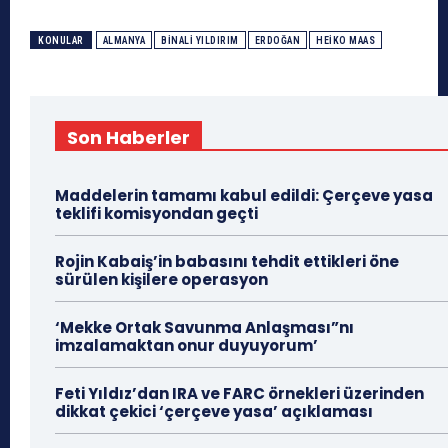
KONULAR
ALMANYA
BINALI YILDIRIM
ERDOĞAN
HEIKO MAAS
Son Haberler
Maddelerin tamamı kabul edildi: Çerçeve yasa
teklifi komisyondan geçti
Rojin Kabaiş’in babasını tehdit ettikleri öne
sürülen kişilere operasyon
‘Mekke Ortak Savunma Anlaşması”nı
imzalamaktan onur duyuyorum’
Feti Yıldız’dan IRA ve FARC örnekleri üzerinden
dikkat çekici ‘çerçeve yasa’ açıklaması