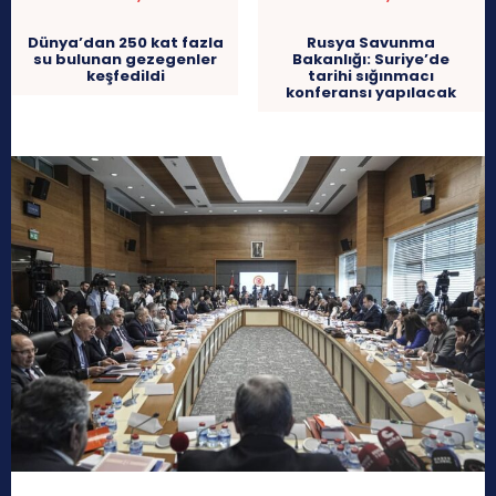
Dünya’dan 250 kat fazla
Rusya Savunma
su bulunan gezegenler
Bakanlığı: Suriye’de
keşfedildi
tarihi sığınmacı
konferansı yapılacak