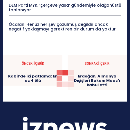
DEM Parti MYK, ‘çerçeve yasa’ gündemiyle olağanüstü
toplanıyor
Öcalan: Henüz her şey çözülmüş değildir ancak
negatif yaklaşmayı gerektiren bir durum da yoktur
ÖNCEKI İÇERIK
SONRAKI İÇERIK
Kabil’de iki patlama: En
Erdoğan, Almanya
az 4 ölü
Dışişleri Bakanı Maas’ı
kabul etti