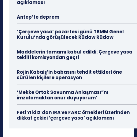
açıklaması
Antep’te deprem
‘Çerçeve yasa’ pazartesi günü TBMM Genel
Kurulu’nda görüşülecek Rûdaw Rûdaw
Maddelerin tamamı kabul edildi: Çerçeve yasa
teklifi komisyondan geçti
Rojin Kabaiş’in babasını tehdit ettikleri öne
sürülen kişilere operasyon
‘Mekke Ortak Savunma Anlaşması”nı
imzalamaktan onur duyuyorum’
Feti Yıldız’dan IRA ve FARC örnekleri üzerinden
dikkat çekici ‘çerçeve yasa’ açıklaması