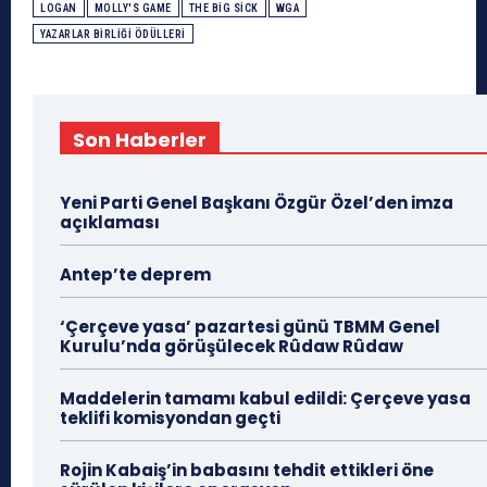
LOGAN
MOLLY'S GAME
THE BIG SICK
WGA
YAZARLAR BIRLIĞI ÖDÜLLERI
Son Haberler
Yeni Parti Genel Başkanı Özgür Özel’den imza
açıklaması
Antep’te deprem
‘Çerçeve yasa’ pazartesi günü TBMM Genel
Kurulu’nda görüşülecek Rûdaw Rûdaw
Maddelerin tamamı kabul edildi: Çerçeve yasa
teklifi komisyondan geçti
Rojin Kabaiş’in babasını tehdit ettikleri öne