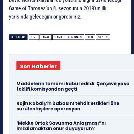
Game of Thrones’un 8. sezonunun 2019’un ilk
yarısında geleceğini öngörebiliriz.
KONULAR
DIZI
FINAL
GAME OF THRONES
HBO
SEZON
Son Haberler
Maddelerin tamamı kabul edildi: Çerçeve yasa
teklifi komisyondan geçti
Rojin Kabaiş’in babasını tehdit ettikleri öne
sürülen kişilere operasyon
‘Mekke Ortak Savunma Anlaşması”nı
imzalamaktan onur duyuyorum’