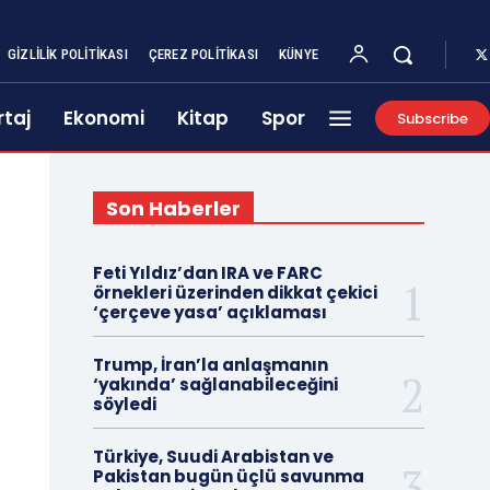
GIZLILIK POLITIKASI
ÇEREZ POLITIKASI
KÜNYE
taj
Ekonomi
Kitap
Spor
Subscribe
Son Haberler
Feti Yıldız’dan IRA ve FARC
örnekleri üzerinden dikkat çekici
‘çerçeve yasa’ açıklaması
Trump, İran’la anlaşmanın
‘yakında’ sağlanabileceğini
söyledi
Türkiye, Suudi Arabistan ve
Pakistan bugün üçlü savunma