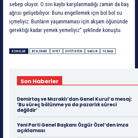
sebep oluyor. O sıvı kaybı karşılanmadığı zaman da baş
ağrısı gelişebiliyor. Bunu engellemek için bol bol su
içmeliyiz. Bunların yaşanmaması için akşam öğününde
gerektiği kadar yemek yemeliyiz” şeklinde konuştu.
KONULAR
BESLENME
DIYET
DIYETISYEN
SAĞLIK
YILBAŞI
Son Haberler
Demirtaş ve Mızraklı’dan Genel Kurul’a mesaj:
‘Bu süreç bölünme ya da pazarlık süreci
değildir’
Yeni Parti Genel Başkanı Özgür Özel’den imza
açıklaması