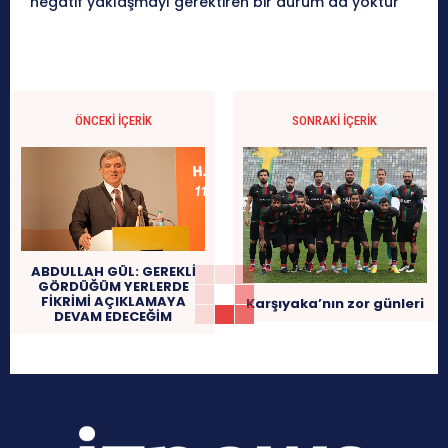
negatif yaklaşmayı gerektiren bir durum da yoktur
ÖNCEKI İÇERIK
SONRAKI İÇERIK
ABDULLAH GÜL: GEREKLİ
GÖRDÜĞÜM YERLERDE
FİKRİMİ AÇIKLAMAYA
Karşıyaka’nın zor günleri
DEVAM EDECEĞİM