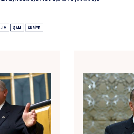
EJİM
ŞAM
SURIYE