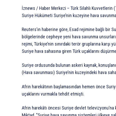
İznews / Haber Merkezi – Türk Silahlı Kuvvetlerin 
Suriye Hükümeti Suriye’nin kuzeyine hava savunma 
Reuters’ın haberine göre, Esad rejimine bağlı bir S
bölgelerinde cepheye yeni hava savunma unsurları 
rejimi, Türkiye’nin sınırdaki terör gruplarına karş
Suriye hava sahasına giren Türk uçaklarını düşürme
Suriye ordusunda bulunan askeri kaynak, konuşlandı
(Hava savunması) Suriye’nin kuzeyindeki hava sahas
Afrin harekâtının başlamasından hemen önce Suriyeli
uçaklarını vurmakla tehdit etmişti.
Afrin harekâtı öncesi Suriye devlet televizyonu’na 
Miktad, “Suriye hava savunma sistemleri ülkeye sa