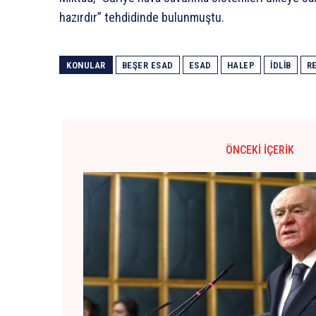
hazırdır” tehdidinde bulunmuştu.
KONULAR
BEŞER ESAD
ESAD
HALEP
İDLIB
R
ÖNCEKI İÇERIK