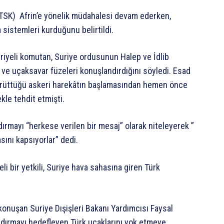
(TSK) Afrin’e yönelik müdahalesi devam ederken,
sistemleri kurduğunu belirtildi.
uriyeli komutan, Suriye ordusunun Halep ve İdlib
ve uçaksavar füzeleri konuşlandırdığını söyledi. Esad
ı yürüttüğü askeri harekâtın başlamasından hemen önce
kle tehdit etmişti.
rmayı “herkese verilen bir mesaj” olarak niteleyerek ”
ını kapsıyorlar” dedi.
 bir yetkili, Suriye hava sahasına giren Türk
konuşan Suriye Dışişleri Bakanı Yardımcısı Faysal
ldırmayı hedefleyen Türk uçaklarını yok etmeye