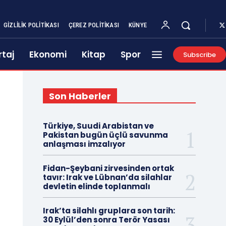
GIZLILIK POLITIKASI
ÇEREZ POLITIKASI
KÜNYE
taj
Ekonomi
Kitap
Spor
Subscribe
Son Haberler
Türkiye, Suudi Arabistan ve
Pakistan bugün üçlü savunma
anlaşması imzalıyor
Fidan-Şeybani zirvesinden ortak
tavır: Irak ve Lübnan’da silahlar
devletin elinde toplanmalı
Irak’ta silahlı gruplara son tarih:
30 Eylül’den sonra Terör Yasası