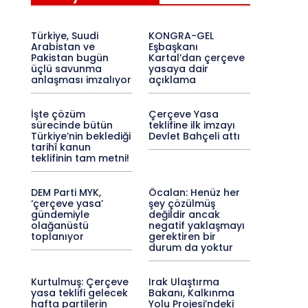
Türkiye, Suudi
KONGRA-GEL
Arabistan ve
Eşbaşkanı
Pakistan bugün
Kartal’dan çerçeve
üçlü savunma
yasaya dair
anlaşması imzalıyor
açıklama
İşte çözüm
Çerçeve Yasa
sürecinde bütün
teklifine ilk imzayı
Türkiye’nin beklediği
Devlet Bahçeli attı
tarihî kanun
teklifinin tam metni!
DEM Parti MYK,
Öcalan: Henüz her
‘çerçeve yasa’
şey çözülmüş
gündemiyle
değildir ancak
olağanüstü
negatif yaklaşmayı
toplanıyor
gerektiren bir
durum da yoktur
Kurtulmuş: Çerçeve
Irak Ulaştırma
yasa teklifi gelecek
Bakanı, Kalkınma
hafta partilerin
Yolu Projesi’ndeki