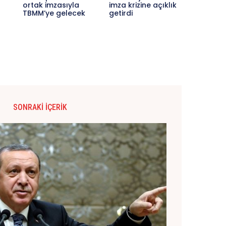
ortak imzasıyla
imza krizine açıklık
TBMM’ye gelecek
getirdi
SONRAKI İÇERIK