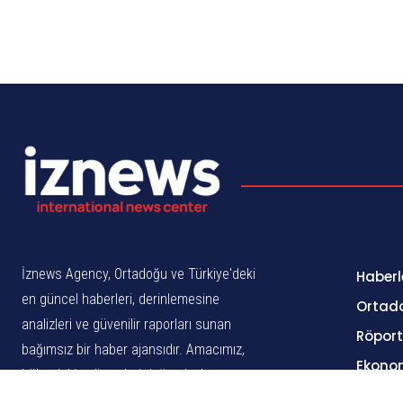
İznews Agency, Ortadoğu ve Türkiye'deki
Haberl
en güncel haberleri, derinlemesine
Ortad
analizleri ve güvenilir raporları sunan
Röport
bağımsız bir haber ajansıdır. Amacımız,
Ekono
bölgedeki gelişmeleri doğru, hızlı ve
Kitap
tarafsız bir şekilde dünyaya duyurmaktır.