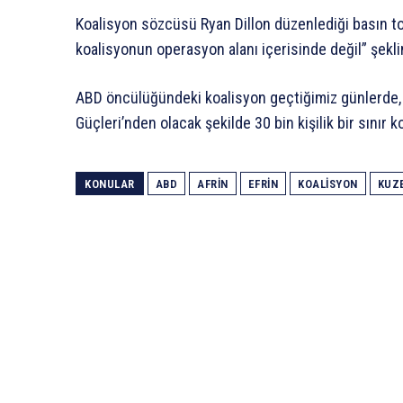
Koalisyon sözcüsü Ryan Dillon düzenlediği basın top
koalisyonun operasyon alanı içerisinde değil” şekli
ABD öncülüğündeki koalisyon geçtiğimiz günlerde, 
Güçleri’nden olacak şekilde 30 bin kişilik bir sınır
KONULAR
ABD
AFRIN
EFRIN
KOALISYON
KUZE