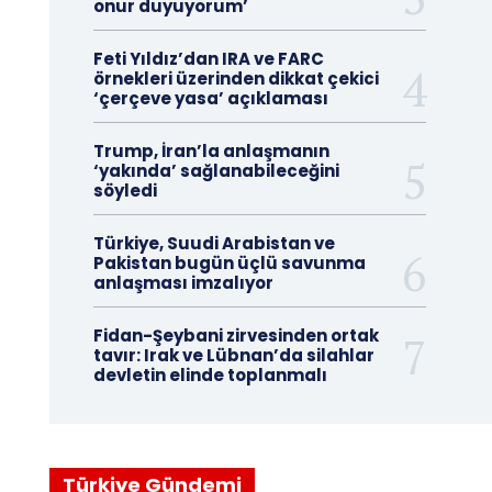
onur duyuyorum’
Feti Yıldız’dan IRA ve FARC
örnekleri üzerinden dikkat çekici
‘çerçeve yasa’ açıklaması
Trump, İran’la anlaşmanın
‘yakında’ sağlanabileceğini
söyledi
Türkiye, Suudi Arabistan ve
Pakistan bugün üçlü savunma
anlaşması imzalıyor
Fidan-Şeybani zirvesinden ortak
tavır: Irak ve Lübnan’da silahlar
devletin elinde toplanmalı
Türkiye Gündemi