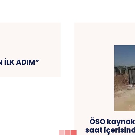
N İLK ADIM”
ÖSO kaynakla
saat içerisi