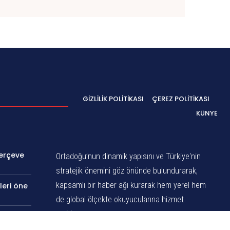
GIZLILIK POLITIKASI
ÇEREZ POLITIKASI
KÜNYE
Çerçeve
Ortadoğu’nun dinamik yapısını ve Türkiye'nin
stratejik önemini göz önünde bulundurarak,
kapsamlı bir haber ağı kurarak hem yerel hem
leri öne
de global ölçekte okuyucularına hizmet
veririz.
nı