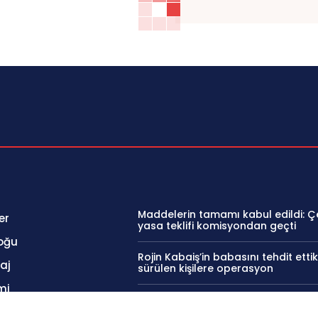
Maddelerin tamamı kabul edildi: 
er
yasa teklifi komisyondan geçti
oğu
Rojin Kabaiş’in babasını tehdit ettik
aj
sürülen kişilere operasyon
mi
‘Mekke Ortak Savunma Anlaşması”
imzalamaktan onur duyuyorum’