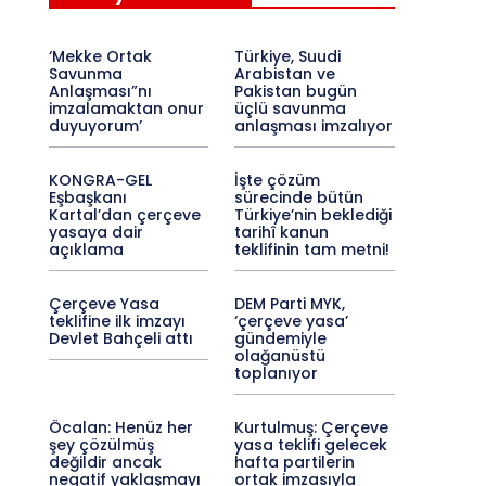
‘Mekke Ortak
Türkiye, Suudi
Savunma
Arabistan ve
Anlaşması”nı
Pakistan bugün
imzalamaktan onur
üçlü savunma
duyuyorum’
anlaşması imzalıyor
KONGRA-GEL
İşte çözüm
Eşbaşkanı
sürecinde bütün
Kartal’dan çerçeve
Türkiye’nin beklediği
yasaya dair
tarihî kanun
açıklama
teklifinin tam metni!
Çerçeve Yasa
DEM Parti MYK,
teklifine ilk imzayı
‘çerçeve yasa’
Devlet Bahçeli attı
gündemiyle
olağanüstü
toplanıyor
Öcalan: Henüz her
Kurtulmuş: Çerçeve
şey çözülmüş
yasa teklifi gelecek
değildir ancak
hafta partilerin
negatif yaklaşmayı
ortak imzasıyla