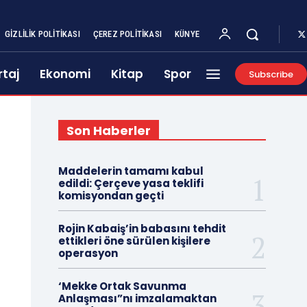
GIZLILIK POLITIKASI
ÇEREZ POLITIKASI
KÜNYE
taj
Ekonomi
Kitap
Spor
Subscribe
Son Haberler
Maddelerin tamamı kabul
edildi: Çerçeve yasa teklifi
komisyondan geçti
Rojin Kabaiş’in babasını tehdit
ettikleri öne sürülen kişilere
operasyon
‘Mekke Ortak Savunma
Anlaşması”nı imzalamaktan