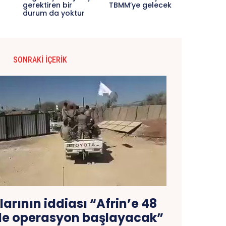
gerektiren bir
TBMM’ye gelecek
durum da yoktur
SONRAKI İÇERIK
rının iddiası “Afrin’e 48
nde operasyon başlayacak”