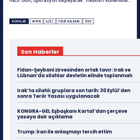
KONULAR
AFRIN
AZEZ
FIRAT KALKANI
ÖSO
Son Haberler
Fidan-Şeybani zirvesinden ortak tavır: Irak ve
Lübnan’da silahlar devletin elinde toplanmalı
Irak’ta silahlı gruplara son tarih: 30 Eylül’den
sonra Terör Yasası uygulanacak
KONGRA-GEL Eşbaşkanı Kartal’dan çerçeve
yasaya dair açıklama
Trump: İran ile anlaşmayı tercih ettim