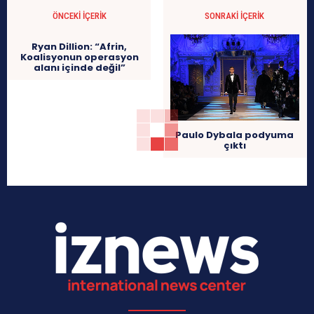
ÖNCEKI İÇERIK
SONRAKI İÇERIK
Ryan Dillion: “Afrin,
Koalisyonun operasyon
alanı içinde değil”
Paulo Dybala podyuma
çıktı