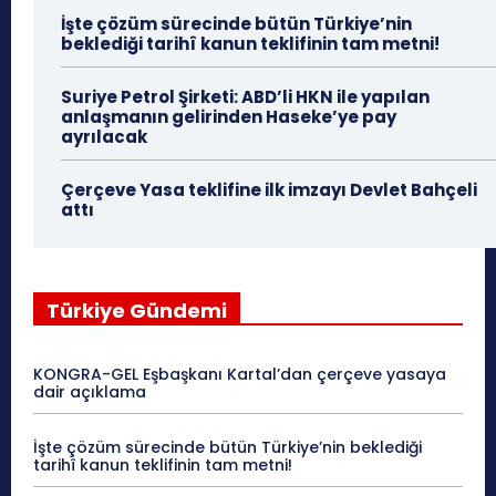
İşte çözüm sürecinde bütün Türkiye’nin
beklediği tarihî kanun teklifinin tam metni!
Suriye Petrol Şirketi: ABD’li HKN ile yapılan
anlaşmanın gelirinden Haseke’ye pay
ayrılacak
Çerçeve Yasa teklifine ilk imzayı Devlet Bahçeli
attı
Türkiye Gündemi
KONGRA-GEL Eşbaşkanı Kartal’dan çerçeve yasaya
dair açıklama
İşte çözüm sürecinde bütün Türkiye’nin beklediği
tarihî kanun teklifinin tam metni!