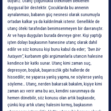
duyarız. Utanç çoğunlukla ötekinden beklenen
duygusal bir destektir. Çocuklarda bu annenin
aynalanması, babanın güç nesnesi olarak sunumuyla
ortadan kalkar ya da kaldırılmak istenir. Genellikle de
utanç öteki tarafından benimsenmeyen bir davranıştır.
Ar ve haya duyguları burada devreye girer. Kişi yaptığı
işten dolayı başkasının hanesine utanç olarak dahil
edilir ve söz konusu kişi bunu kabul da eder;
“ben bir
hatayım”,
kurbanım gibi argümanlarla utancın halesine
kendince bir katkı sunar. Utanç kimi zaman suç,
depresyon, boşluk, başarısızlık gibi hallerde de
hissedilir; ne yaparsa yanlış yapma, ne söylerse yanlış
söyleme… Utanç, nerden bakarsak bakalım, kişiye kimi
zaman acı verir ama bu acı, kendini savunmaya da
hemen dönebilir, söz konusu olan artık başkasıdır,
çünkü kişi artık utanç halesini kırmış, başkasının