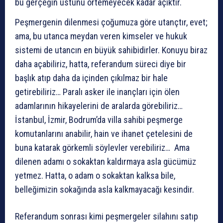
bu gerçeğin üstünü örtemeyecek kadar açıktır.
Peşmergenin dilenmesi çoğumuza göre utançtır, evet;
ama, bu utanca meydan veren kimseler ve hukuk
sistemi de utancın en büyük sahibidirler. Konuyu biraz
daha açabiliriz, hatta, referandum süreci diye bir
başlık atıp daha da içinden çıkılmaz bir hale
getirebiliriz… Paralı asker ile inançları için ölen
adamlarının hikayelerini de aralarda görebiliriz…
İstanbul, İzmir, Bodrum’da villa sahibi peşmerge
komutanlarını anabilir, hain ve ihanet çetelesini de
buna katarak görkemli söylevler verebiliriz… Ama
dilenen adamı o sokaktan kaldırmaya asla gücümüz
yetmez. Hatta, o adam o sokaktan kalksa bile,
belleğimizin sokağında asla kalkmayacağı kesindir.
Referandum sonrası kimi peşmergeler silahını satıp