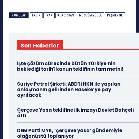
KONULAR
ERBIR
IRAK
KURDISTAN
MÜSLÜM YÜCEL
PEŞMERGE
Son Haberler
İşte çözüm sürecinde bütün Türkiye’nin
beklediği tarihî kanun teklifinin tam metni!
Suriye Petrol Şirketi: ABD’li HKN ile yapılan
anlaşmanın gelirinden Haseke’ye pay
ayrılacak
Çerçeve Yasa teklifine ilk imzayı Devlet Bahçeli
attı
DEM Parti MYK, ‘çerçeve yasa’ gündemiyle
olağanüstü toplanıyor