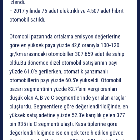
izlendi.
– 2017 yılında 76 adet elektrikli ve 4.507 adet hibrit
otomobil satıldı.
Otomobil pazarında ortalama emisyon değerlerine
göre en yüksek paya yüzde 42,6 oranıyla 100-120
gr/km arasındaki otomobiller 307.659 adet ile sahip
oldu.Bu dönemde dizel otomobil satışlarının payı
yüzde 61.0’e gerilerken, otomatik şanzımanlı
otomobillerin payı yüzde 60.5’e yükseldi. Otomobil
pazarı segmentinin yüzde 82.7’sini vergi oranları
düşük olan A, B ve C segmentlerinde yer alan araçlar
oluşturdu. Segmentlere göre değerlendirildiğinde, en
yüksek satış adetine yüzde 52.3’e karşılık gelen 377
bin 935 ile C segmenti ulaştı. Kasa tiplerine göre
değerlendirildiğinde ise en çok tercih edilen gövde