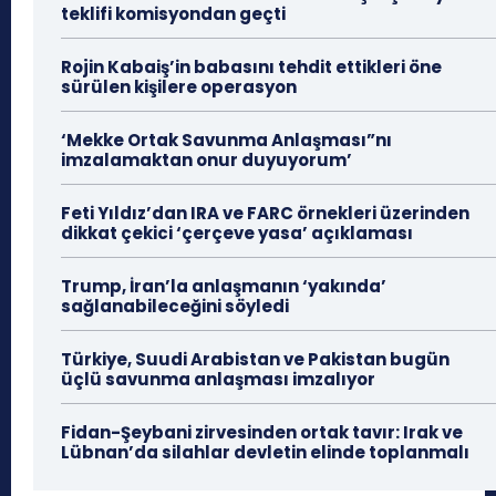
teklifi komisyondan geçti
Rojin Kabaiş’in babasını tehdit ettikleri öne
sürülen kişilere operasyon
‘Mekke Ortak Savunma Anlaşması”nı
imzalamaktan onur duyuyorum’
Feti Yıldız’dan IRA ve FARC örnekleri üzerinden
dikkat çekici ‘çerçeve yasa’ açıklaması
Trump, İran’la anlaşmanın ‘yakında’
sağlanabileceğini söyledi
Türkiye, Suudi Arabistan ve Pakistan bugün
üçlü savunma anlaşması imzalıyor
Fidan-Şeybani zirvesinden ortak tavır: Irak ve
Lübnan’da silahlar devletin elinde toplanmalı