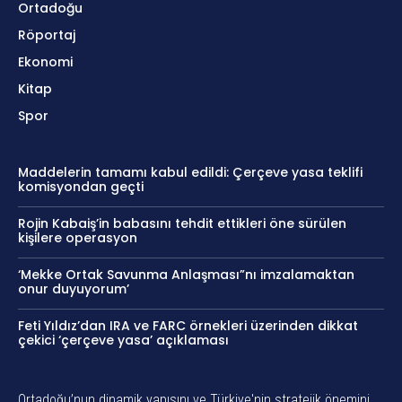
Ortadoğu
Röportaj
Ekonomi
Kitap
Spor
Maddelerin tamamı kabul edildi: Çerçeve yasa teklifi
komisyondan geçti
Rojin Kabaiş’in babasını tehdit ettikleri öne sürülen
kişilere operasyon
‘Mekke Ortak Savunma Anlaşması”nı imzalamaktan
onur duyuyorum’
Feti Yıldız’dan IRA ve FARC örnekleri üzerinden dikkat
çekici ‘çerçeve yasa’ açıklaması
Ortadoğu’nun dinamik yapısını ve Türkiye'nin stratejik önemini