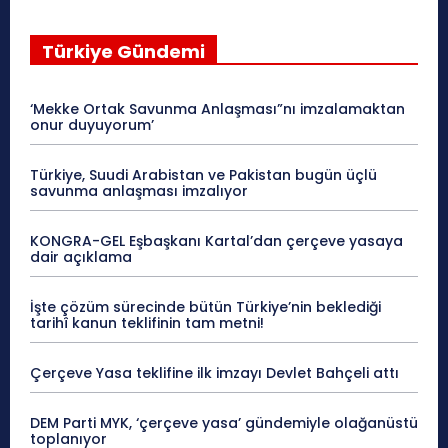
Türkiye Gündemi
‘Mekke Ortak Savunma Anlaşması”nı imzalamaktan
onur duyuyorum’
Türkiye, Suudi Arabistan ve Pakistan bugün üçlü
savunma anlaşması imzalıyor
KONGRA-GEL Eşbaşkanı Kartal’dan çerçeve yasaya
dair açıklama
İşte çözüm sürecinde bütün Türkiye’nin beklediği
tarihî kanun teklifinin tam metni!
Çerçeve Yasa teklifine ilk imzayı Devlet Bahçeli attı
DEM Parti MYK, ‘çerçeve yasa’ gündemiyle olağanüstü
toplanıyor