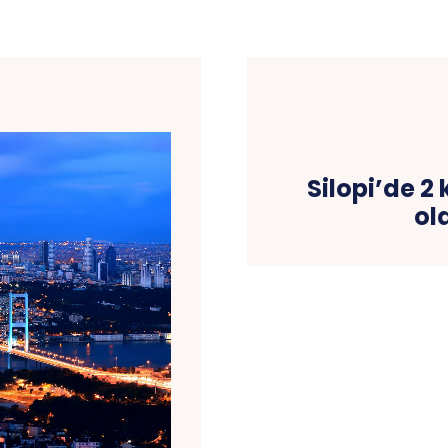
Silopi’de 
ol