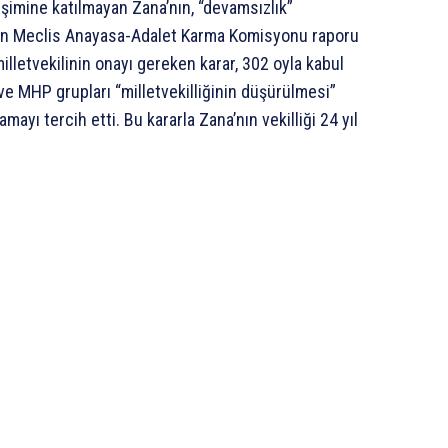
eşimine katılmayan Zana’nın, “devamsızlık”
ren Meclis Anayasa-Adalet Karma Komisyonu raporu
illetvekilinin onayı gereken karar, 302 oyla kabul
i ve MHP grupları “milletvekilliğinin düşürülmesi”
yı tercih etti. Bu kararla Zana’nın vekilliği 24 yıl