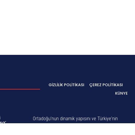
GIZLILIK POLITIKASI
ÇEREZ POLITIKASI
KÜNYE
i
Ortadoğu’nun dinamik yapısını ve Türkiye'nin
sa’
stratejik önemini göz önünde bulundurarak,