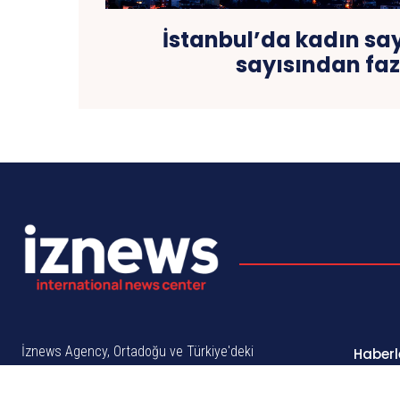
İstanbul’da kadın say
sayısından faz
İznews Agency, Ortadoğu ve Türkiye'deki
Haberl
en güncel haberleri, derinlemesine
Ortad