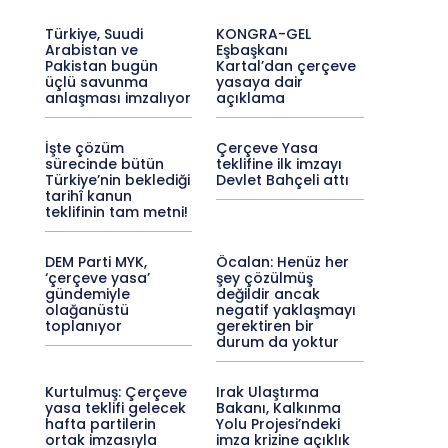
Türkiye, Suudi
KONGRA-GEL
Arabistan ve
Eşbaşkanı
Pakistan bugün
Kartal’dan çerçeve
üçlü savunma
yasaya dair
anlaşması imzalıyor
açıklama
İşte çözüm
Çerçeve Yasa
sürecinde bütün
teklifine ilk imzayı
Türkiye’nin beklediği
Devlet Bahçeli attı
tarihî kanun
teklifinin tam metni!
DEM Parti MYK,
Öcalan: Henüz her
‘çerçeve yasa’
şey çözülmüş
gündemiyle
değildir ancak
olağanüstü
negatif yaklaşmayı
toplanıyor
gerektiren bir
durum da yoktur
Kurtulmuş: Çerçeve
Irak Ulaştırma
yasa teklifi gelecek
Bakanı, Kalkınma
hafta partilerin
Yolu Projesi’ndeki
ortak imzasıyla
imza krizine açıklık