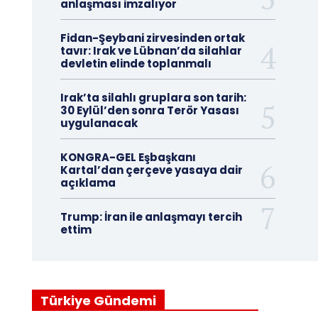
anlaşması imzalıyor
Fidan-Şeybani zirvesinden ortak
tavır: Irak ve Lübnan’da silahlar
devletin elinde toplanmalı
Irak’ta silahlı gruplara son tarih:
30 Eylül’den sonra Terör Yasası
uygulanacak
KONGRA-GEL Eşbaşkanı
Kartal’dan çerçeve yasaya dair
açıklama
Trump: İran ile anlaşmayı tercih
ettim
Türkiye Gündemi