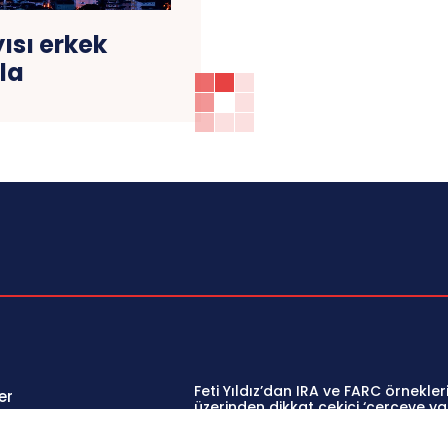
ısı erkek
la
Feti Yıldız’dan IRA ve FARC örnekler
er
üzerinden dikkat çekici ‘çerçeve ya
açıklaması
oğu