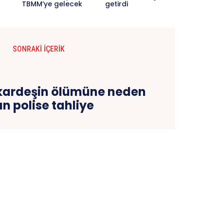
TBMM’ye gelecek
getirdi
SONRAKI İÇERIK
2 kardeşin ölümüne neden
an polise tahliye