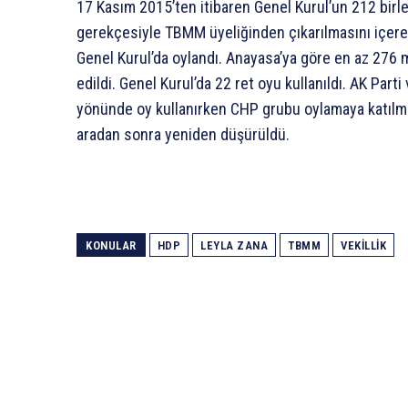
17 Kasım 2015’ten itibaren Genel Kurul’un 212 birl
gerekçesiyle TBMM üyeliğinden çıkarılmasını içe
Genel Kurul’da oylandı. Anayasa’ya göre en az 276 m
edildi. Genel Kurul’da 22 ret oyu kullanıldı. AK Part
yönünde oy kullanırken CHP grubu oylamaya katılmama
aradan sonra yeniden düşürüldü.
KONULAR
HDP
LEYLA ZANA
TBMM
VEKILLIK