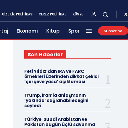
GIZLILIK POLITIKASI
ÇEREZ POLITIKASI
KÜNYE
taj
Ekonomi
Kitap
Spor
Subscribe
Son Haberler
Feti Yıldız’dan IRA ve FARC
örnekleri üzerinden dikkat çekici
‘çerçeve yasa’ açıklaması
Trump, İran’la anlaşmanın
‘yakında’ sağlanabileceğini
söyledi
Türkiye, Suudi Arabistan ve
Pakistan bugün üçlü savunma