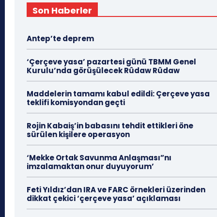
Son Haberler
Antep’te deprem
‘Çerçeve yasa’ pazartesi günü TBMM Genel
Kurulu’nda görüşülecek Rûdaw Rûdaw
Maddelerin tamamı kabul edildi: Çerçeve yasa
teklifi komisyondan geçti
Rojin Kabaiş’in babasını tehdit ettikleri öne
sürülen kişilere operasyon
‘Mekke Ortak Savunma Anlaşması”nı
imzalamaktan onur duyuyorum’
Feti Yıldız’dan IRA ve FARC örnekleri üzerinden
dikkat çekici ‘çerçeve yasa’ açıklaması