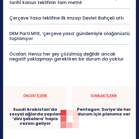
tarihî kanun teklifinin tam metni!
Çerçeve Yasa teklifine ilk imzayı Devlet Bahçeli attı
DEM Parti MYK, ‘çerçeve yasa’ gündemiyle olağanüstü
toplanıyor
Öcalan: Henüz her şey çözülmüş değildir ancak
negatif yaklaşmayı gerektiren bir durum da yoktur
ÖNCEKI İÇERIK
SONRAKI İÇERIK
Suudi Arabistan’da
Pentagon: Suriye’de her
sosyal ağlarda yapılan
durum için planımız var
‘dini şakalara’ hapis
cezası geliyor