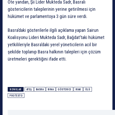
Öte yandan, Şii Lider Mukteda Sadr, Basralı
göstericilerin taleplerinin yerine getirilmesi için
hükümet ve parlamentoya 3 gün süre verdi.
Basra’daki gösterilerle ilgili açıklama yapan Sairun
Koalisyonu Lideri Mukteda Sadr, Bağdat’taki hükümet
yetkilileriyle Basra’daki yerel yöneticilerin acil bir
şekilde toplanıp Basra halkının talepleri için çözüm
üretmeleri gerektiğini ifade etti.
KONULAR
ATEŞ
BASRA
BINA
GÖSTERICI
IRAK
ÖLÜ
PROTESTO