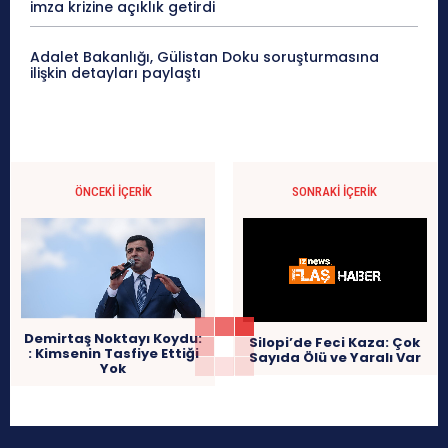
imza krizine açıklık getirdi
Adalet Bakanlığı, Gülistan Doku soruşturmasına
ilişkin detayları paylaştı
ÖNCEKI İÇERIK
SONRAKI İÇERIK
Demirtaş Noktayı Koydu:
Silopi’de Feci Kaza: Çok
: Kimsenin Tasfiye Ettiği
Sayıda Ölü ve Yaralı Var
Yok