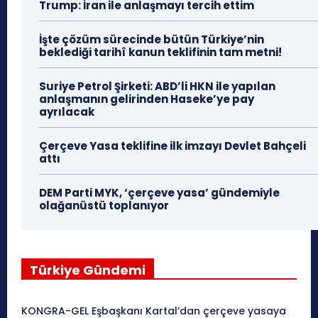
Trump: İran ile anlaşmayı tercih ettim
İşte çözüm sürecinde bütün Türkiye’nin
beklediği tarihî kanun teklifinin tam metni!
Suriye Petrol Şirketi: ABD’li HKN ile yapılan
anlaşmanın gelirinden Haseke’ye pay
ayrılacak
Çerçeve Yasa teklifine ilk imzayı Devlet Bahçeli
attı
DEM Parti MYK, ‘çerçeve yasa’ gündemiyle
olağanüstü toplanıyor
Türkiye Gündemi
KONGRA-GEL Eşbaşkanı Kartal’dan çerçeve yasaya