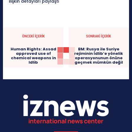
ilişkin detayları paylaştı
ÖNCEKI İÇERIK
SONRAKI İÇERIK
Human Rights: Assad
BM: Rusya ile Suriye
approved use of
rejiminin İdlib’e yönelik
chemical weapons in
operasyonunun önüne
Idlib
geçmek mümkün değil