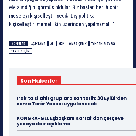
ele alındığını görmüş oldular. Biz baştan beri hiçbir
meseleyi kişiselleştirmedik. Dış politika
kişiselleştirilmemeli, kin üzerinden yapılmamalı. ”
KONULAR
AÇIKLAMA
AF
AKP
ÖMER ÇELIK
TAHRAN ZIRVESI
YEREL SEÇIM
Son Haberler
Irak’ta silahlı gruplara son tarih: 30 Eylül’den
sonra Terör Yasası uygulanacak
KONGRA-GEL Eşbaşkanı Kartal’dan çerçeve
yasaya dair açıklama