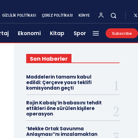
GIZLILIK POLITIKASI
ÇEREZ POLITIKASI
KÜNYE
taj
Ekonomi
Kitap
Spor
Subscribe
Son Haberler
Maddelerin tamamı kabul
edildi: Çerçeve yasa teklifi
komisyondan geçti
Rojin Kabaiş’in babasını tehdit
ettikleri öne sürülen kişilere
operasyon
‘Mekke Ortak Savunma
Anlaşması”nı imzalamaktan