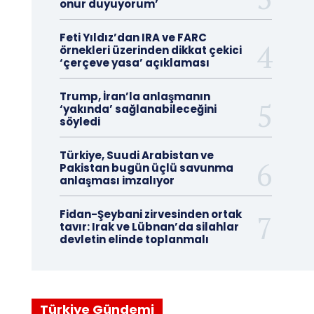
onur duyuyorum’
Feti Yıldız’dan IRA ve FARC
örnekleri üzerinden dikkat çekici
‘çerçeve yasa’ açıklaması
Trump, İran’la anlaşmanın
‘yakında’ sağlanabileceğini
söyledi
Türkiye, Suudi Arabistan ve
Pakistan bugün üçlü savunma
anlaşması imzalıyor
Fidan-Şeybani zirvesinden ortak
tavır: Irak ve Lübnan’da silahlar
devletin elinde toplanmalı
Türkiye Gündemi