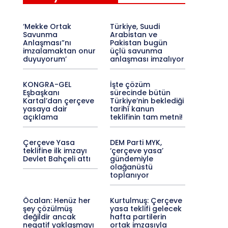
‘Mekke Ortak
Türkiye, Suudi
Savunma
Arabistan ve
Anlaşması”nı
Pakistan bugün
imzalamaktan onur
üçlü savunma
duyuyorum’
anlaşması imzalıyor
KONGRA-GEL
İşte çözüm
Eşbaşkanı
sürecinde bütün
Kartal’dan çerçeve
Türkiye’nin beklediği
yasaya dair
tarihî kanun
açıklama
teklifinin tam metni!
Çerçeve Yasa
DEM Parti MYK,
teklifine ilk imzayı
‘çerçeve yasa’
Devlet Bahçeli attı
gündemiyle
olağanüstü
toplanıyor
Öcalan: Henüz her
Kurtulmuş: Çerçeve
şey çözülmüş
yasa teklifi gelecek
değildir ancak
hafta partilerin
negatif yaklaşmayı
ortak imzasıyla