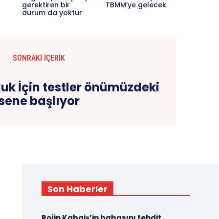
gerektiren bir
TBMM’ye gelecek
durum da yoktur
SONRAKI İÇERIK
uk İçin testler önümüzdeki
sene başlıyor