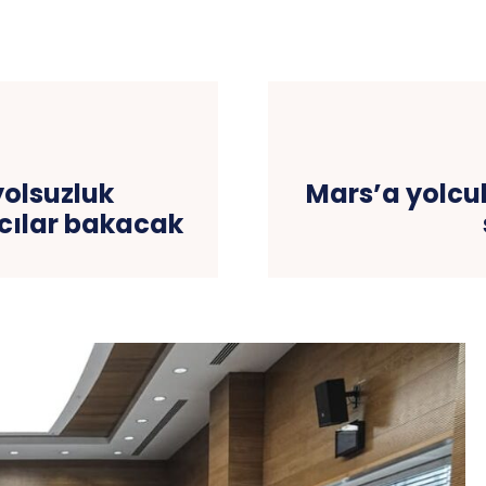
yolsuzluk
Mars’a yolcul
vcılar bakacak