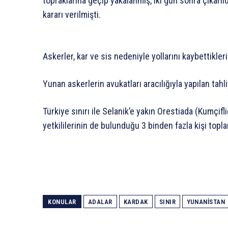
topraklarına geçip yakalanmış, iki gün sonra çıkarı
kararı verilmişti.
Askerler, kar ve sis nedeniyle yollarını kaybettikleri
Yunan askerlerin avukatları aracılığıyla yapılan tahl
Türkiye sınırı ile Selanik’e yakın Orestiada (Kumçifli
yetkililerinin de bulunduğu 3 binden fazla kişi topla
KONULAR
ADALAR
KARDAK
SINIR
YUNANISTAN