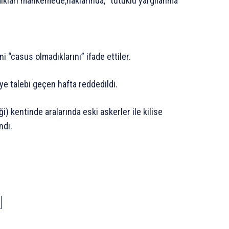
ldıkları mahkemede,haklarında, “tutuklu yargılanma”
ni “casus olmadıklarını” ifade ettiler.
iye talebi geçen hafta reddedildi.
ği) kentinde aralarında eski askerler ile kilise
ndı.