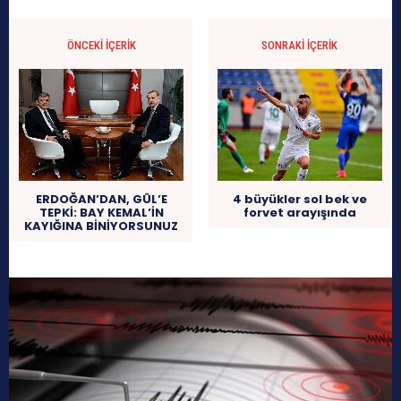
ÖNCEKI İÇERIK
SONRAKI İÇERIK
4 büyükler sol bek ve
ERDOĞAN’DAN, GÜL’E
forvet arayışında
TEPKİ: BAY KEMAL’İN
KAYIĞINA BİNİYORSUNUZ