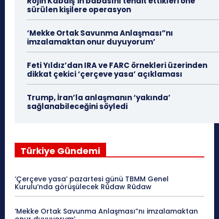
Rojin Kabaiş’in babasını tehdit ettikleri öne
sürülen kişilere operasyon
‘Mekke Ortak Savunma Anlaşması”nı
imzalamaktan onur duyuyorum’
Feti Yıldız’dan IRA ve FARC örnekleri üzerinden
dikkat çekici ‘çerçeve yasa’ açıklaması
Trump, İran’la anlaşmanın ‘yakında’
sağlanabileceğini söyledi
Türkiye Gündemi
‘Çerçeve yasa’ pazartesi günü TBMM Genel
Kurulu’nda görüşülecek Rûdaw Rûdaw
‘Mekke Ortak Savunma Anlaşması”nı imzalamaktan
onur duyuyorum’