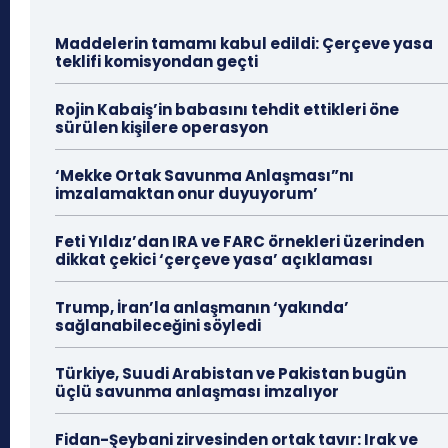
Maddelerin tamamı kabul edildi: Çerçeve yasa
teklifi komisyondan geçti
Rojin Kabaiş’in babasını tehdit ettikleri öne
sürülen kişilere operasyon
‘Mekke Ortak Savunma Anlaşması”nı
imzalamaktan onur duyuyorum’
Feti Yıldız’dan IRA ve FARC örnekleri üzerinden
dikkat çekici ‘çerçeve yasa’ açıklaması
Trump, İran’la anlaşmanın ‘yakında’
sağlanabileceğini söyledi
Türkiye, Suudi Arabistan ve Pakistan bugün
üçlü savunma anlaşması imzalıyor
Fidan-Şeybani zirvesinden ortak tavır: Irak ve