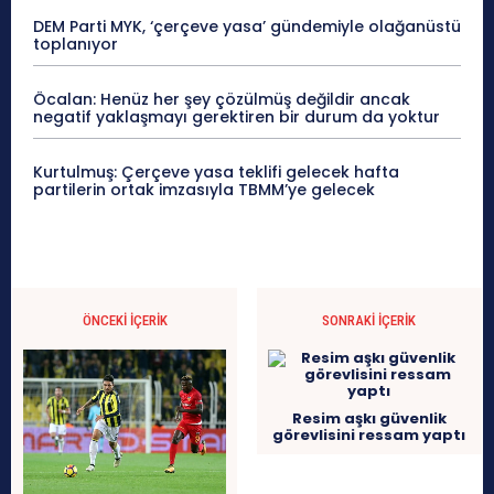
DEM Parti MYK, ‘çerçeve yasa’ gündemiyle olağanüstü
toplanıyor
Öcalan: Henüz her şey çözülmüş değildir ancak
negatif yaklaşmayı gerektiren bir durum da yoktur
Kurtulmuş: Çerçeve yasa teklifi gelecek hafta
partilerin ortak imzasıyla TBMM’ye gelecek
ÖNCEKI İÇERIK
SONRAKI İÇERIK
Resim aşkı güvenlik
görevlisini ressam yaptı