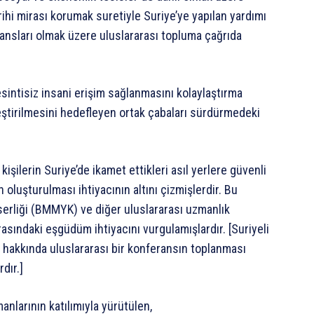
rihi mirası korumak suretiyle Suriye’ye yapılan yardımı
 ajansları olmak üzere uluslararası topluma çağrıda
esintisiz insani erişim sağlanmasını kolaylaştırma
leştirilmesini hedefleyen ortak çabaları sürdürmedeki
işilerin Suriye’de ikamet ettikleri asıl yerlere güvenli
n oluşturulması ihtiyacının altını çizmişlerdir. Bu
serliği (BMMYK) ve diğer uluslararası uzmanlık
arasındaki eşgüdüm ihtiyacını vurgulamışlardır. [Suriyeli
er hakkında uluslararası bir konferansın toplanması
dır.]
nlarının katılımıyla yürütülen,