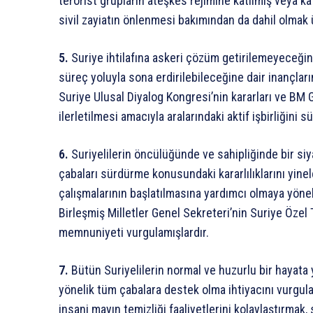
terörist grupların ateşkes rejimine katılmış veya kat
sivil zayiatın önlenmesi bakımından da dahil olmak 
5.
Suriye ihtilafına askeri çözüm getirilemeyeceğine
süreç yoluyla sona erdirilebileceğine dair inançlar
Suriye Ulusal Diyalog Kongresi’nin kararları ve BM 
ilerletilmesi amacıyla aralarındaki aktif işbirliğini sü
6.
Suriyelilerin öncülüğünde ve sahipliğinde bir si
çabaları sürdürme konusundaki kararlılıklarını yine
çalışmalarının başlatılmasına yardımcı olmaya yöneli
Birleşmiş Milletler Genel Sekreteri’nin Suriye Özel 
memnuniyeti vurgulamışlardır.
7.
Bütün Suriyelilerin normal ve huzurlu bir hayata 
yönelik tüm çabalara destek olma ihtiyacını vurgul
insani mayın temizliği faaliyetlerini kolaylaştırmak