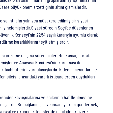
ılacak olan silahlı muhalif gruplardan ayrıştırılmasının
üzere büyük önem arzettiğinin altını çizmişlerdir.
 ve ihtilafın yalnızca müzakere edilmiş bir siyasi
ını yinelemişlerdir.Siyasi sürecin Soçi’de düzenlenen
Güvenlik Konseyi’nin 2254 sayılı kararıyla uyumlu olarak
rdürme kararlılıklarını teyit etmişlerdir.
yasi çözüme ulaşma sürecini ilerletme amaçlı ortak
lemişler ve Anayasa Komitesi’nin kurulması ile
k taahhütlerini vurgulamışlardır. Kıdemli memurları ile
Temsilcisi arasındaki yararlı istişarelerden duydukları
yeniden kavuşmalarına ve acılarının hafifletilmesine
amışlardır. Bu bağlamda, ilave insani yardım göndermek,
, sosyal ve ekonomik tesisler de dahil olmak üzere