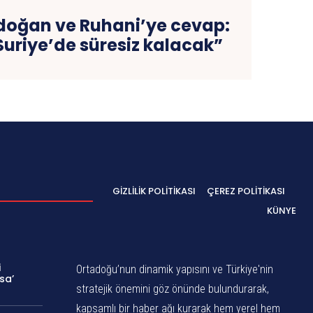
doğan ve Ruhani’ye cevap:
Suriye’de süresiz kalacak”
GIZLILIK POLITIKASI
ÇEREZ POLITIKASI
KÜNYE
i
Ortadoğu’nun dinamik yapısını ve Türkiye'nin
sa’
stratejik önemini göz önünde bulundurarak,
kapsamlı bir haber ağı kurarak hem yerel hem