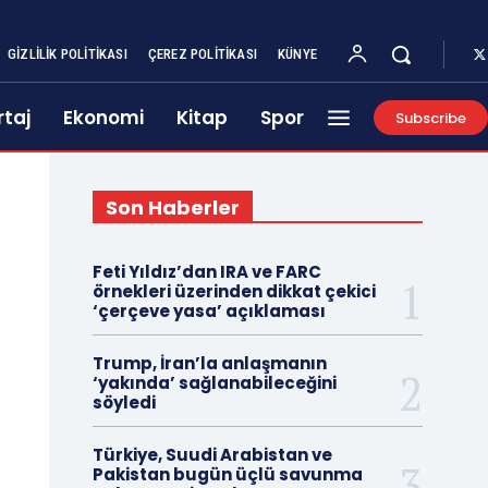
GIZLILIK POLITIKASI
ÇEREZ POLITIKASI
KÜNYE
taj
Ekonomi
Kitap
Spor
Subscribe
Son Haberler
Feti Yıldız’dan IRA ve FARC
örnekleri üzerinden dikkat çekici
‘çerçeve yasa’ açıklaması
Trump, İran’la anlaşmanın
‘yakında’ sağlanabileceğini
söyledi
Türkiye, Suudi Arabistan ve
Pakistan bugün üçlü savunma