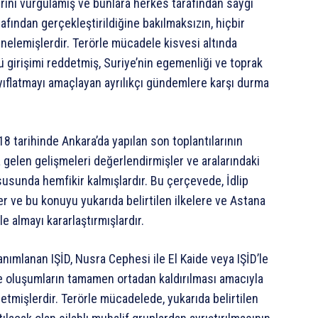
erini vurgulamış ve bunlara herkes tarafından saygı
rafından gerçekleştirildiğine bakılmaksızın, hiçbir
inelemişlerdir. Terörle mücadele kisvesi altında
ü girişimi reddetmiş, Suriye’nin egemenliği ve toprak
ayıflatmayı amaçlayan ayrılıkçı gündemlere karşı durma
 tarihinde Ankara’da yapılan son toplantılarının
 gelen gelişmeleri değerlendirmişler ve aralarındaki
unda hemfikir kalmışlardır. Bu çerçevede, İdlip
 ve bu konuyu yukarıda belirtilen ilkelere ve Astana
e almayı kararlaştırmışlardır.
nımlanan IŞİD, Nusra Cephesi ile El Kaide veya IŞİD’le
 ve oluşumların tamamen ortadan kaldırılması amacıyla
it etmişlerdir. Terörle mücadelede, yukarıda belirtilen