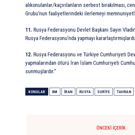
alıkonulanlar/kaçırılanların serbest bırakılması, cen
Grubu’nun faaliyetlerindeki ilerlemeyi memnuniyetle
11.
Rusya Federasyonu Devlet Başkanı Sayın Vladimir 
Rusya Federasyonu’nda yapmayı kararlaştırmışlardı
12.
Rusya Federasyonu ve Türkiye Cumhuriyeti Devlet
yapmalarından ötürü İran İslam Cumhuriyeti Cumhur
sunmuşlardır.”
KONULAR
BM
İRAN
RUSYA
SURIYE
TAHRAN
ÖNCEKI İÇERIK