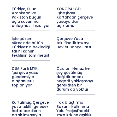
Türkiye, Suudi
KONGRA-GEL
Arabistan ve
Eşbaşkanı
Pakistan bugün
Kartal’dan çerçeve
üçlü savunma
yasaya dair
anlaşması imzalıyor
açıklama
İşte çözüm
Çerçeve Yasa
sürecinde bütün
teklifine ilk imzayı
Türkiye’nin beklediği
Devlet Bahçeli attı
tarihî kanun
teklifinin tam metni!
DEM Parti MYK,
Öcalan: Henüz her
‘çerçeve yasa’
şey çözülmüş
gündemiyle
değildir ancak
olağanüstü
negatif yaklaşmayı
toplanıyor
gerektiren bir
durum da yoktur
Kurtulmuş: Çerçeve
Irak Ulaştırma
yasa teklifi gelecek
Bakanı, Kalkınma
hafta partilerin
Yolu Projesi’ndeki
ortak imzasıyla
imza krizine açıklık