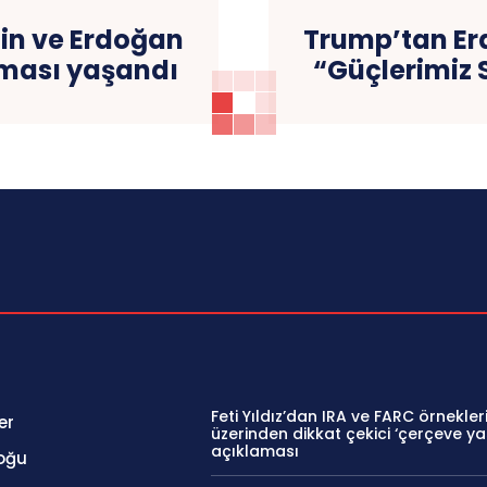
tin ve Erdoğan
Trump’tan Er
şması yaşandı
“Güçlerimiz 
Feti Yıldız’dan IRA ve FARC örnekler
er
üzerinden dikkat çekici ‘çerçeve ya
açıklaması
oğu