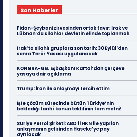
Son Haberler
Fidan-Şeybani zirvesinden ortak tavır: Irak ve
Lübnan’da silahlar devletin elinde toplanmalı
Irak’ta silahlı gruplara son tarih: 30 Eylül’den
sonra Terör Yasası uygulanacak
KONGRA-GEL Eşbaşkanı Kartal’dan çerçeve
yasaya dair açıklama
Trump: İran ile anlaşmayı tercih ettim
İşte çözüm sürecinde bütün Türkiye’nin
beklediği tarihî kanun teklifinin tam metni!
Suriye Petrol Şirketi: ABD’li HKN ile yapılan
anlaşmanın gelirinden Haseke’ye pay
ayrılacak