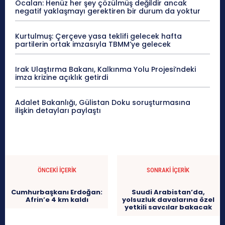
Öcalan: Henüz her şey çözülmüş değildir ancak
negatif yaklaşmayı gerektiren bir durum da yoktur
Kurtulmuş: Çerçeve yasa teklifi gelecek hafta
partilerin ortak imzasıyla TBMM’ye gelecek
Irak Ulaştırma Bakanı, Kalkınma Yolu Projesi’ndeki
imza krizine açıklık getirdi
Adalet Bakanlığı, Gülistan Doku soruşturmasına
ilişkin detayları paylaştı
ÖNCEKI İÇERIK
SONRAKI İÇERIK
Cumhurbaşkanı Erdoğan:
Suudi Arabistan’da,
Afrin’e 4 km kaldı
yolsuzluk davalarına özel
yetkili savcılar bakacak