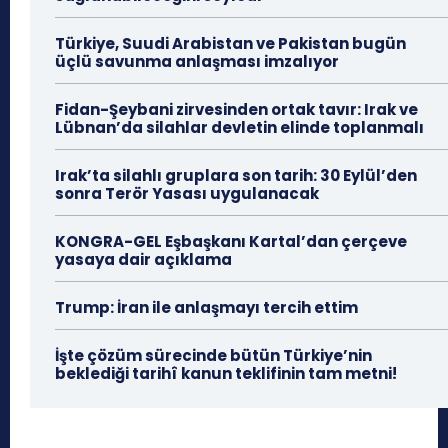
Türkiye, Suudi Arabistan ve Pakistan bugün
üçlü savunma anlaşması imzalıyor
Fidan-Şeybani zirvesinden ortak tavır: Irak ve
Lübnan’da silahlar devletin elinde toplanmalı
Irak’ta silahlı gruplara son tarih: 30 Eylül’den
sonra Terör Yasası uygulanacak
KONGRA-GEL Eşbaşkanı Kartal’dan çerçeve
yasaya dair açıklama
Trump: İran ile anlaşmayı tercih ettim
İşte çözüm sürecinde bütün Türkiye’nin
beklediği tarihî kanun teklifinin tam metni!