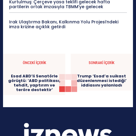
Kurtulmuş: Çerçeve yasa teklifi gelecek hafta
partilerin ortak imzasıyla TBMM’ye gelecek
Irak Ulaştırma Bakanı, Kalkınma Yolu Projesi’ndeki
imza krizine açıklık getirdi
ÖNCEKI İÇERIK
SONRAKI İÇERIK
Esad ABD’li Senatörle
Trump ‘Esad’a suikast
görüştü: ‘ABD politikası,
düzenlenmesi istediği’
tehdit, yaptırım ve
iddiasını yalanladı
teröre destektir’