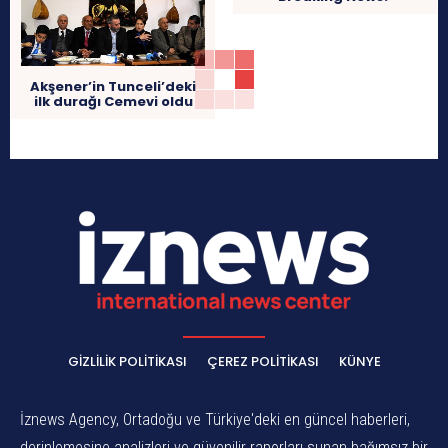
Akşener’in Tunceli’deki
ilk durağı Cemevi oldu
GIZLILIK POLITIKASI
ÇEREZ POLITIKASI
KÜNYE
İznews Agency, Ortadoğu ve Türkiye'deki en güncel haberleri,
derinlemesine analizleri ve güvenilir raporları sunan bağımsız bir