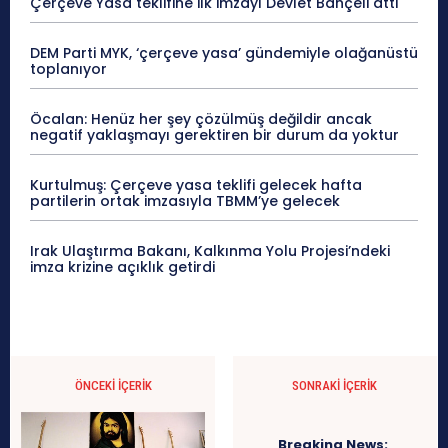
Çerçeve Yasa teklifine ilk imzayı Devlet Bahçeli attı
DEM Parti MYK, ‘çerçeve yasa’ gündemiyle olağanüstü
toplanıyor
Öcalan: Henüz her şey çözülmüş değildir ancak
negatif yaklaşmayı gerektiren bir durum da yoktur
Kurtulmuş: Çerçeve yasa teklifi gelecek hafta
partilerin ortak imzasıyla TBMM’ye gelecek
Irak Ulaştırma Bakanı, Kalkınma Yolu Projesi’ndeki
imza krizine açıklık getirdi
ÖNCEKI İÇERIK
SONRAKI İÇERIK
Breaking News: