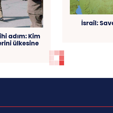
İsrail: Sa
ihi adım: Kim
rini ülkesine