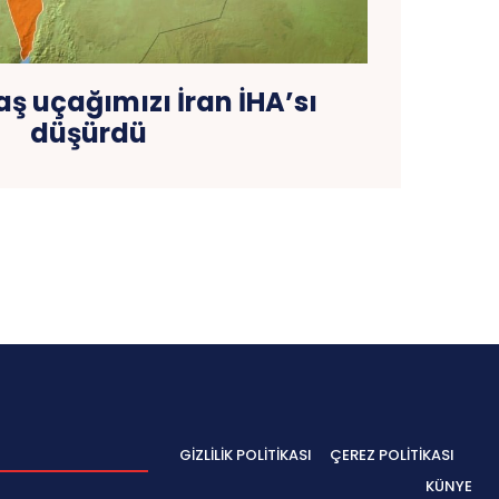
vaş uçağımızı İran İHA’sı
düşürdü
GIZLILIK POLITIKASI
ÇEREZ POLITIKASI
KÜNYE