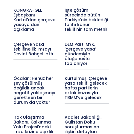
KONGRA-GEL
İşte çözüm
Eşbaşkanı
sürecinde bütün
Kartal’dan çerçeve
Türkiye’nin beklediği
yasaya dair
tarihî kanun
açıklama
teklifinin tam metni!
Çerçeve Yasa
DEM Parti MYK,
teklifine ilk imzayı
‘çerçeve yasa’
Devlet Bahçeli attı
gündemiyle
olağanüstü
toplanıyor
Öcalan: Henüz her
Kurtulmuş: Çerçeve
şey çözülmüş
yasa teklifi gelecek
değildir ancak
hafta partilerin
negatif yaklaşmayı
ortak imzasıyla
gerektiren bir
TBMM’ye gelecek
durum da yoktur
Irak Ulaştırma
Adalet Bakanlığı,
Bakanı, Kalkınma
Gülistan Doku
Yolu Projesi’ndeki
soruşturmasına
imza krizine açıklık
ilişkin detayları