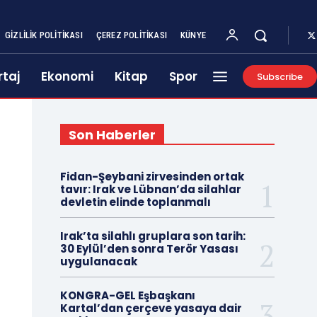
GIZLILIK POLITIKASI
ÇEREZ POLITIKASI
KÜNYE
taj
Ekonomi
Kitap
Spor
Subscribe
Son Haberler
Fidan-Şeybani zirvesinden ortak
tavır: Irak ve Lübnan’da silahlar
devletin elinde toplanmalı
Irak’ta silahlı gruplara son tarih:
30 Eylül’den sonra Terör Yasası
uygulanacak
KONGRA-GEL Eşbaşkanı
Kartal’dan çerçeve yasaya dair