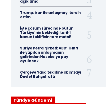
açıklama
Trump: İran ile anlaşmayı tercih
ettim
İşte çözüm sürecinde bütün
Türkiye’nin beklediği tarihî
kanun teklifinin tam metni!
Suriye Petrol Şirketi: ABD’li HKN
ile yapılan anlaşmanın
gelirinden Haseke’ye pay
ayrılacak
Çerçeve Yasa teklifine ilk imzayı
Devlet Bahçeli attı
Türkiye Gündemi