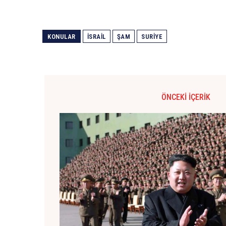
KONULAR
ISRAIL
ŞAM
SURIYE
ÖNCEKI İÇERIK