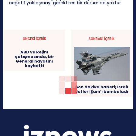
negatif yaklaşmayı gerektiren bir durum da yoktur
ÖNCEKI İÇERIK
SONRAKI İÇERIK
ABD ve Rejim
çatışmasında, bir
General hayatını
kaybetti
Son dakika haberi; İsrail
Jetleri Şam’ı bombaladı