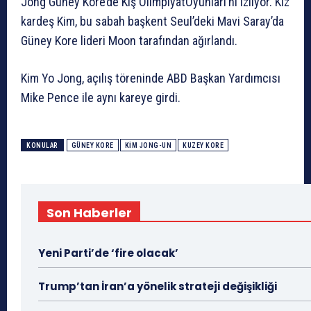
Jong Güney Kore’de Kış OlimpiyatOyunları’nı izliyor. Kız
kardeş Kim, bu sabah başkent Seul’deki Mavi Saray’da
Güney Kore lideri Moon tarafından ağırlandı.
Kim Yo Jong, açılış töreninde ABD Başkan Yardımcısı
Mike Pence ile aynı kareye girdi.
KONULAR
GÜNEY KORE
KIM JONG-UN
KUZEY KORE
Son Haberler
Yeni Parti’de ‘fire olacak’
Trump’tan İran’a yönelik strateji değişikliği