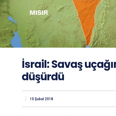
İsrail: Savaş uçağı
düşürdü
10 Şubat 2018