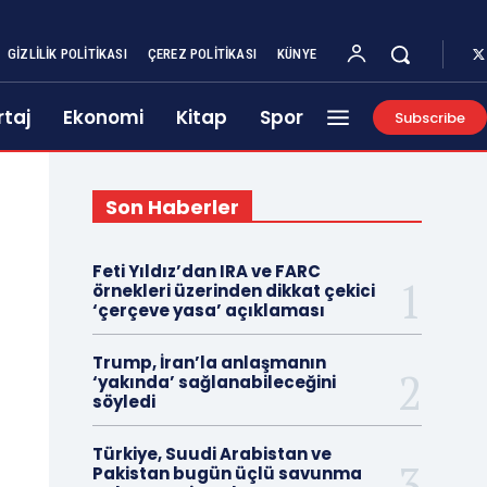
GIZLILIK POLITIKASI
ÇEREZ POLITIKASI
KÜNYE
taj
Ekonomi
Kitap
Spor
Subscribe
Son Haberler
Feti Yıldız’dan IRA ve FARC
örnekleri üzerinden dikkat çekici
‘çerçeve yasa’ açıklaması
Trump, İran’la anlaşmanın
‘yakında’ sağlanabileceğini
söyledi
Türkiye, Suudi Arabistan ve
Pakistan bugün üçlü savunma