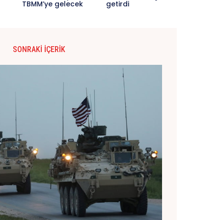
TBMM’ye gelecek
getirdi
SONRAKI İÇERIK