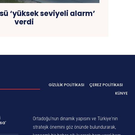
ü ‘yüksek seviyeli alarm’
verdi
GIZLILIK POLITIKASI
ÇEREZ POLITIKASI
KÜNYE
i
Ortadoğu’nun dinamik yapısını ve Türkiye'nin
sa’
stratejik önemini göz önünde bulundurarak,