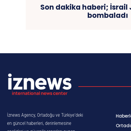
Son dakika haberi; İsrail 
bombaladı
İznews Agency, Ortadoğu ve Türkiye'deki
Haberl
en güncel haberleri, derinlemesine
Ortad