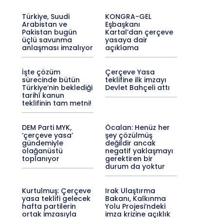
Türkiye, Suudi
KONGRA-GEL
Arabistan ve
Eşbaşkanı
Pakistan bugün
Kartal’dan çerçeve
üçlü savunma
yasaya dair
anlaşması imzalıyor
açıklama
İşte çözüm
Çerçeve Yasa
sürecinde bütün
teklifine ilk imzayı
Türkiye’nin beklediği
Devlet Bahçeli attı
tarihî kanun
teklifinin tam metni!
DEM Parti MYK,
Öcalan: Henüz her
‘çerçeve yasa’
şey çözülmüş
gündemiyle
değildir ancak
olağanüstü
negatif yaklaşmayı
toplanıyor
gerektiren bir
durum da yoktur
Kurtulmuş: Çerçeve
Irak Ulaştırma
yasa teklifi gelecek
Bakanı, Kalkınma
hafta partilerin
Yolu Projesi’ndeki
ortak imzasıyla
imza krizine açıklık