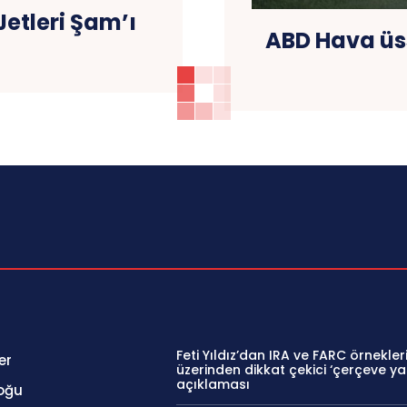
Jetleri Şam’ı
ABD Hava üss
Feti Yıldız’dan IRA ve FARC örnekler
er
üzerinden dikkat çekici ‘çerçeve ya
açıklaması
oğu