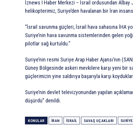
İznews I Haber Merkezi – İsrail ordusundan Albay J
helikopterimiz, Suriye’den havalanan bir İran insans
“İsrail savunma güçleri, İsrail hava sahasına İHA yo
Suriye’nin hava savunma sistemlerinden gelen yoğun
pilotlar sağ kurtuldu.”
Suriye’nin resmi Suriye Arap Haber Ajansı’nın (SANA
Güney Bölgesinde askeri mevkilere karşı yeni bir 
güçlerimizin yine saldırıya başarıyla karşı koydukların
Suriye’nin devlet televizyonundan yapılan açıklama
düşürdü” denildi.
KONULAR
İRAN
ISRAIL
SAVAŞ UÇAKLARI
SURIYE