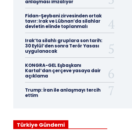
anlaşması imzalıyor
Fidan-Şeybani zirvesinden ortak
tavır: Irak ve Lübnan’da silahlar
devletin elinde toplanmalı
Irak’ta silahlı gruplara son tarih:
30 Eylül’den sonra Terör Yasası
uygulanacak
KONGRA-GEL Eşbaşkanı
Kartal’dan çerçeve yasaya dair
açıklama
Trump: İran ile anlaşmayı tercih
ettim
Türkiye Gündemi