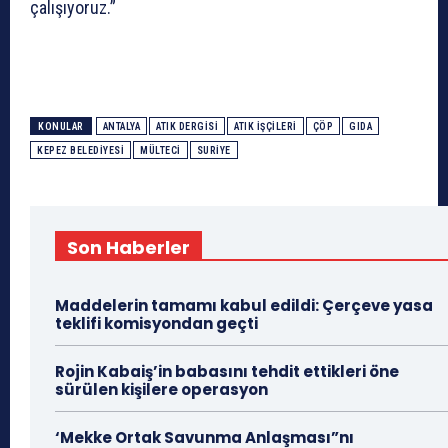
çalışıyoruz.”
KONULAR
ANTALYA
ATIK DERGISI
ATIK IŞÇILERI
ÇÖP
GIDA
KEPEZ BELEDIYESI
MÜLTECI
SURIYE
Son Haberler
Maddelerin tamamı kabul edildi: Çerçeve yasa
teklifi komisyondan geçti
Rojin Kabaiş’in babasını tehdit ettikleri öne
sürülen kişilere operasyon
‘Mekke Ortak Savunma Anlaşması”nı