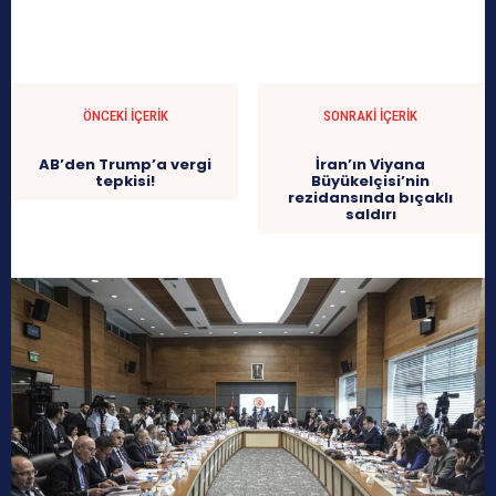
ÖNCEKI İÇERIK
SONRAKI İÇERIK
AB’den Trump’a vergi
İran’ın Viyana
tepkisi!
Büyükelçisi’nin
rezidansında bıçaklı
saldırı