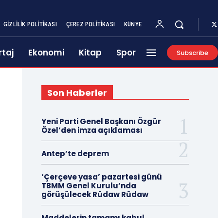
GIZLILIK POLITIKASI
ÇEREZ POLITIKASI
KÜNYE
taj
Ekonomi
Kitap
Spor
Subscribe
Son Haberler
Yeni Parti Genel Başkanı Özgür
Özel’den imza açıklaması
Antep’te deprem
‘Çerçeve yasa’ pazartesi günü
TBMM Genel Kurulu’nda
görüşülecek Rûdaw Rûdaw
Maddelerin tamamı kabul