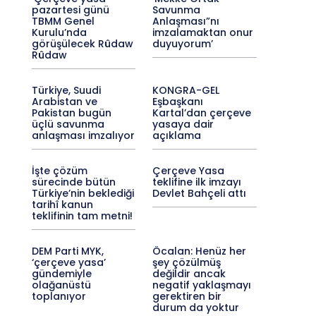
pazartesi günü
Savunma
TBMM Genel
Anlaşması”nı
Kurulu’nda
imzalamaktan onur
görüşülecek Rûdaw
duyuyorum’
Rûdaw
Türkiye, Suudi
KONGRA-GEL
Arabistan ve
Eşbaşkanı
Pakistan bugün
Kartal’dan çerçeve
üçlü savunma
yasaya dair
anlaşması imzalıyor
açıklama
İşte çözüm
Çerçeve Yasa
sürecinde bütün
teklifine ilk imzayı
Türkiye’nin beklediği
Devlet Bahçeli attı
tarihî kanun
teklifinin tam metni!
DEM Parti MYK,
Öcalan: Henüz her
‘çerçeve yasa’
şey çözülmüş
gündemiyle
değildir ancak
olağanüstü
negatif yaklaşmayı
toplanıyor
gerektiren bir
durum da yoktur