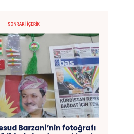
SONRAKI İÇERIK
esud Barzani’nin fotoğrafı