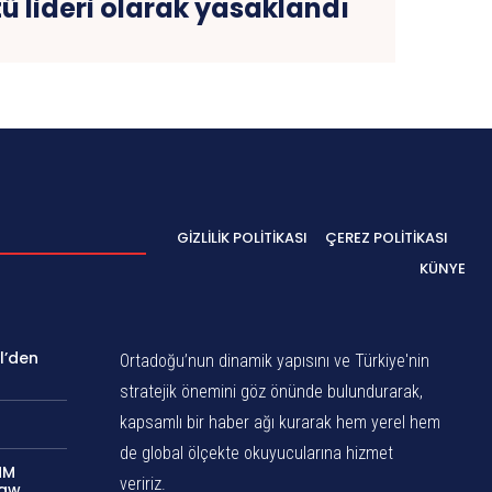
tü lideri olarak yasaklandı
GIZLILIK POLITIKASI
ÇEREZ POLITIKASI
KÜNYE
l’den
Ortadoğu’nun dinamik yapısını ve Türkiye'nin
stratejik önemini göz önünde bulundurarak,
kapsamlı bir haber ağı kurarak hem yerel hem
de global ölçekte okuyucularına hizmet
MM
veririz.
daw