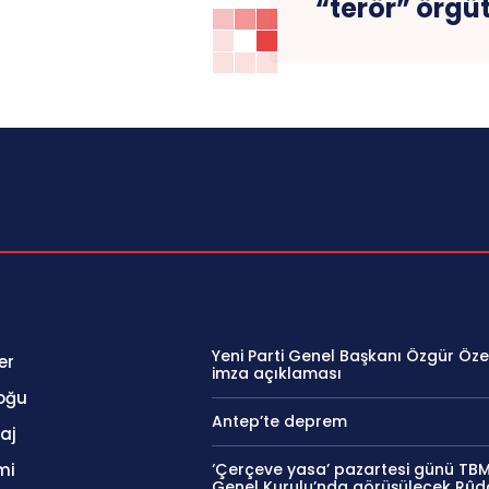
“terör” örgü
Yeni Parti Genel Başkanı Özgür Öze
er
imza açıklaması
oğu
Antep’te deprem
aj
mi
‘Çerçeve yasa’ pazartesi günü TB
Genel Kurulu’nda görüşülecek Rû