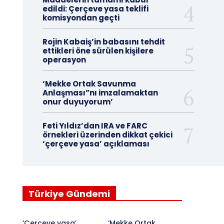
edildi: Çerçeve yasa teklifi
komisyondan geçti
Rojin Kabaiş’in babasını tehdit
ettikleri öne sürülen kişilere
operasyon
‘Mekke Ortak Savunma
Anlaşması”nı imzalamaktan
onur duyuyorum’
Feti Yıldız’dan IRA ve FARC
örnekleri üzerinden dikkat çekici
‘çerçeve yasa’ açıklaması
Türkiye Gündemi
‘Çerçeve yasa’
‘Mekke Ortak