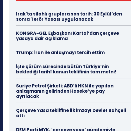
Irak’ta silahlı gruplara son tarih: 30 Eylül’den
sonra Terör Yasası uygulanacak
KONGRA-GEL Eşbaşkanı Kartal’dan çerçeve
yasaya dair açıklama
Trump: İran ile anlaşmayı tercih ettim
İşte çözüm sürecinde bütün Türkiye’nin
beklediği tarihî kanun teklifinin tam metni!
Suriye Petrol Şirketi: ABD’li HKN ile yapılan
anlaşmanın gelirinden Haseke’ye pay
ayrılacak
Çerçeve Yasa teklifine ilk imzayı Devlet Bahçeli
attı
DEM Parti MYK, ‘çerçeve yasa’ gündemiyle