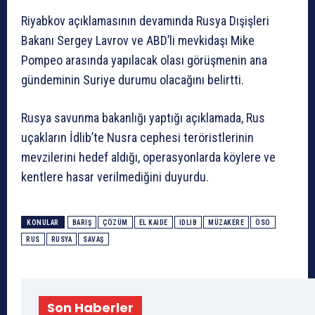
Riyabkov açıklamasının devamında Rusya Dışişleri
Bakanı Sergey Lavrov ve ABD’li mevkidaşı Mike
Pompeo arasında yapılacak olası görüşmenin ana
gündeminin Suriye durumu olacağını belirtti.
Rusya savunma bakanlığı yaptığı açıklamada, Rus
uçakların İdlib’te Nusra cephesi teröristlerinin
mevzilerini hedef aldığı, operasyonlarda köylere ve
kentlere hasar verilmediğini duyurdu.
KONULAR
BARIŞ
ÇÖZÜM
EL KAIDE
İDLIB
MÜZAKERE
ÖSO
RUS
RUSYA
SAVAŞ
Son Haberler