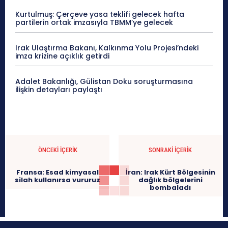
Kurtulmuş: Çerçeve yasa teklifi gelecek hafta
partilerin ortak imzasıyla TBMM’ye gelecek
Irak Ulaştırma Bakanı, Kalkınma Yolu Projesi’ndeki
imza krizine açıklık getirdi
Adalet Bakanlığı, Gülistan Doku soruşturmasına
ilişkin detayları paylaştı
ÖNCEKI İÇERIK
SONRAKI İÇERIK
Fransa: Esad kimyasal
İran: Irak Kürt Bölgesinin
silah kullanırsa vururuz
dağlık bölgelerini
bombaladı