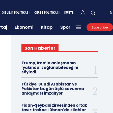
GIZLILIK POLITIKASI
ÇEREZ POLITIKASI
KÜNYE
taj
Ekonomi
Kitap
Spor
Subscribe
Son Haberler
Trump, İran’la anlaşmanın
‘yakında’ sağlanabileceğini
söyledi
Türkiye, Suudi Arabistan ve
Pakistan bugün üçlü savunma
anlaşması imzalıyor
Fidan-Şeybani zirvesinden ortak
tavır: Irak ve Lübnan’da silahlar