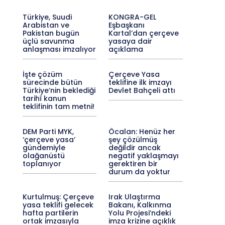
Türkiye, Suudi
KONGRA-GEL
Arabistan ve
Eşbaşkanı
Pakistan bugün
Kartal’dan çerçeve
üçlü savunma
yasaya dair
anlaşması imzalıyor
açıklama
İşte çözüm
Çerçeve Yasa
sürecinde bütün
teklifine ilk imzayı
Türkiye’nin beklediği
Devlet Bahçeli attı
tarihî kanun
teklifinin tam metni!
DEM Parti MYK,
Öcalan: Henüz her
‘çerçeve yasa’
şey çözülmüş
gündemiyle
değildir ancak
olağanüstü
negatif yaklaşmayı
toplanıyor
gerektiren bir
durum da yoktur
Kurtulmuş: Çerçeve
Irak Ulaştırma
yasa teklifi gelecek
Bakanı, Kalkınma
hafta partilerin
Yolu Projesi’ndeki
ortak imzasıyla
imza krizine açıklık