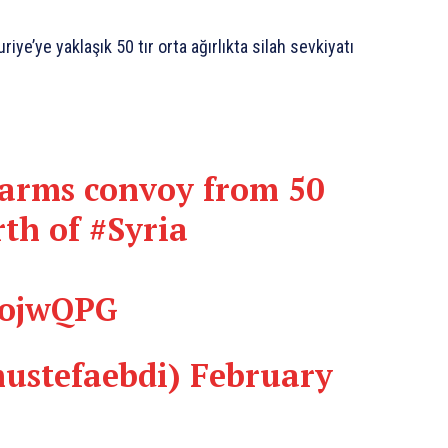
e’ye yaklaşık 50 tır orta ağırlıkta silah sevkiyatı
arms convoy from 50
th of
#Syria
oojwQPG
ustefaebdi)
February