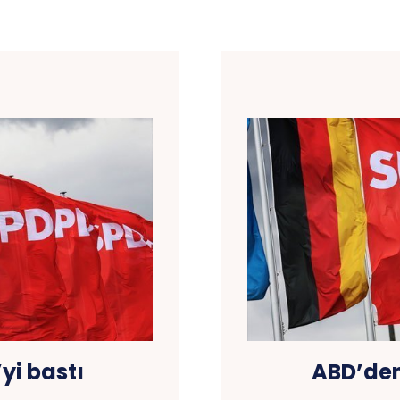
yi bastı
ABD’den