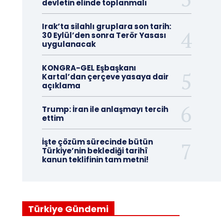
devletin elinde toplanmalı
Irak’ta silahlı gruplara son tarih:
30 Eylül’den sonra Terör Yasası
uygulanacak
KONGRA-GEL Eşbaşkanı
Kartal’dan çerçeve yasaya dair
açıklama
Trump: İran ile anlaşmayı tercih
ettim
İşte çözüm sürecinde bütün
Türkiye’nin beklediği tarihî
kanun teklifinin tam metni!
Türkiye Gündemi