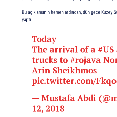
Bu açıklamanın hemen ardından, dün gece Kuzey Suriy
yaptı.
Today
The arrival of a
#US
trucks to
#rojava
Nor
Arin Sheikhmos
pic.twitter.com/Fkq
— Mustafa Abdi (@m
12, 2018