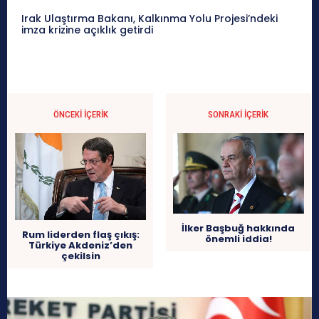
Irak Ulaştırma Bakanı, Kalkınma Yolu Projesi’ndeki
imza krizine açıklık getirdi
ÖNCEKI İÇERIK
SONRAKI İÇERIK
İlker Başbuğ hakkında
Rum liderden flaş çıkış:
önemli iddia!
Türkiye Akdeniz’den
çekilsin