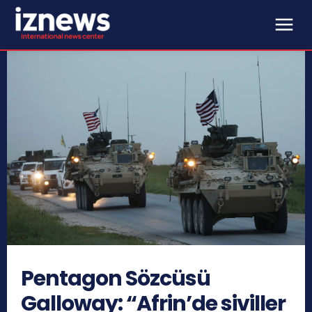
Pentagon Sözcüsü
Galloway: “Afrin’de siviller