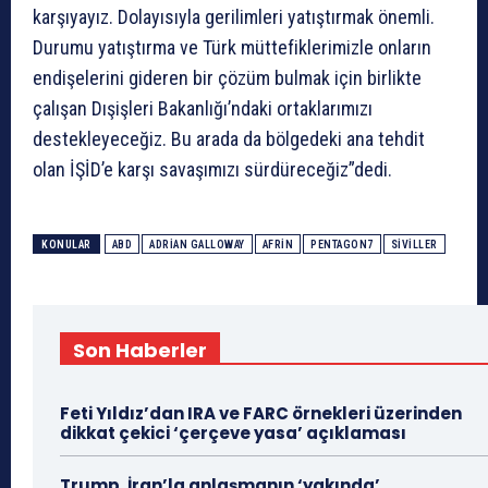
karşıyayız. Dolayısıyla gerilimleri yatıştırmak önemli.
Durumu yatıştırma ve Türk müttefiklerimizle onların
endişelerini gideren bir çözüm bulmak için birlikte
çalışan Dışişleri Bakanlığı’ndaki ortaklarımızı
destekleyeceğiz. Bu arada da bölgedeki ana tehdit
olan İŞİD’e karşı savaşımızı sürdüreceğiz”dedi.
KONULAR
ABD
ADRIAN GALLOWAY
AFRIN
PENTAGON7
SIVILLER
Son Haberler
Feti Yıldız’dan IRA ve FARC örnekleri üzerinden
dikkat çekici ‘çerçeve yasa’ açıklaması
Trump, İran’la anlaşmanın ‘yakında’