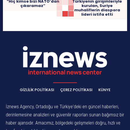
“Hiç kimse bizi NATO’dan
Türkiyenin girişimleriyle
çıkaramaz”
kurulan, Suriye
muhaliflerin diaspora
lideri istifa etti
GIZLILIK POLITIKASI
ÇEREZ POLITIKASI
KÜNYE
İznews Agency, Ortadoğu ve Türkiye'deki en güncel haberleri,
derinlemesine analizleri ve güvenilir raporları sunan bağımsız bir
haber ajansıdır. Amacımız, bölgedeki gelişmeleri doğru, hızlı ve