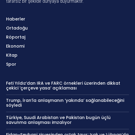
tarafsız bir şekilde dünyaya duyurmaktır.
Haberler
Ortadoğu
Röportaj
Ekonomi
Kitap
Spor
Feti Yıldız’dan IRA ve FARC örnekleri üzerinden dikkat
çekici ‘çerçeve yasa’ açıklaması
Trump, İran’la anlaşmanın ‘yakında’ sağlanabileceğini
söyledi
Türkiye, Suudi Arabistan ve Pakistan bugün üçlü
savunma anlaşması imzalıyor
Fidan-Şeybani zirvesinden ortak tavır: Irak ve Lübnan’da