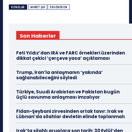
KONULAR
AHMET ŞIK
ERGENEKON
Son Haberler
Feti Yıldız’dan IRA ve FARC örnekleri üzerinden
dikkat çekici ‘çerçeve yasa’ açıklaması
Trump, İran’la anlaşmanın ‘yakında’
sağlanabileceğini söyledi
Türkiye, Suudi Arabistan ve Pakistan bugün
üçlü savunma anlaşması imzalıyor
Fidan-Şeybani zirvesinden ortak tavır: Irak ve
Lübnan’da silahlar devletin elinde toplanmalı
Irak’ta silahlı gruplara son tarih: 30 Eylül’den