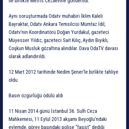
ile birlikte Metris Cezaevine gönderildi.
Aynı soruşturmada Odatv muhabiri İklim Kaleli
Bayraktar, Odatv Ankara Temsilcisi Mümtaz İdil,
Odatv’nin Koordinatörü Doğan Yurdakul, gazeteci
Müyesser Yıldız, gazeteci Sait Kılıç, Aydın Bıyıklı,
Coşkun Musluk gözaltına alındılar. Dava OdaTV davası
olarak adlandırıldı.
12 Mart 2012 tarihinde Nedim Şener’le birlikte tahliye
oldu.
Basın özgürlüğü ödülü aldı
11 Nisan 2014 günü İstanbul 36. Sulh Ceza
Mahkemesi, 11 Eylül 2013 akşamı Beyoğlu’ndaki
eylemde, görev başındaki polise “faşist” dediği