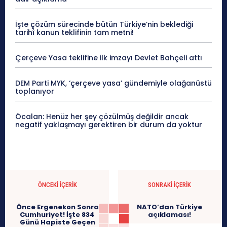
İşte çözüm sürecinde bütün Türkiye’nin beklediği
tarihî kanun teklifinin tam metni!
Çerçeve Yasa teklifine ilk imzayı Devlet Bahçeli attı
DEM Parti MYK, ‘çerçeve yasa’ gündemiyle olağanüstü
toplanıyor
Öcalan: Henüz her şey çözülmüş değildir ancak
negatif yaklaşmayı gerektiren bir durum da yoktur
ÖNCEKI İÇERIK
SONRAKI İÇERIK
Önce Ergenekon Sonra
NATO’dan Türkiye
Cumhuriyet! İşte 834
açıklaması!
Günü Hapiste Geçen