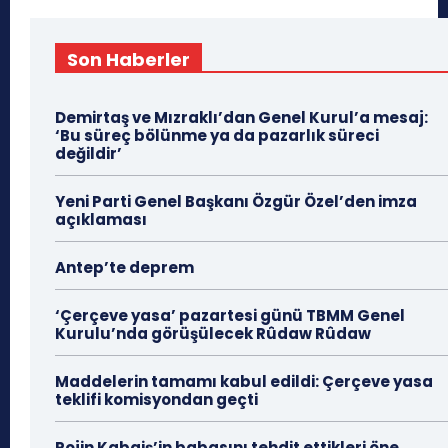
Son Haberler
Demirtaş ve Mızraklı’dan Genel Kurul’a mesaj:
‘Bu süreç bölünme ya da pazarlık süreci
değildir’
Yeni Parti Genel Başkanı Özgür Özel’den imza
açıklaması
Antep’te deprem
‘Çerçeve yasa’ pazartesi günü TBMM Genel
Kurulu’nda görüşülecek Rûdaw Rûdaw
Maddelerin tamamı kabul edildi: Çerçeve yasa
teklifi komisyondan geçti
Rojin Kabaiş’in babasını tehdit ettikleri öne