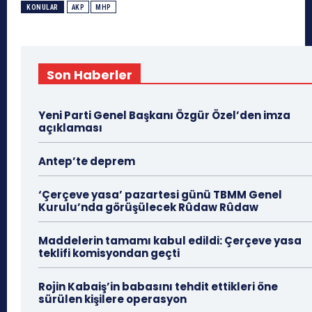
KONULAR
AKP
MHP
Son Haberler
Yeni Parti Genel Başkanı Özgür Özel’den imza
açıklaması
Antep’te deprem
‘Çerçeve yasa’ pazartesi günü TBMM Genel
Kurulu’nda görüşülecek Rûdaw Rûdaw
Maddelerin tamamı kabul edildi: Çerçeve yasa
teklifi komisyondan geçti
Rojin Kabaiş’in babasını tehdit ettikleri öne
sürülen kişilere operasyon