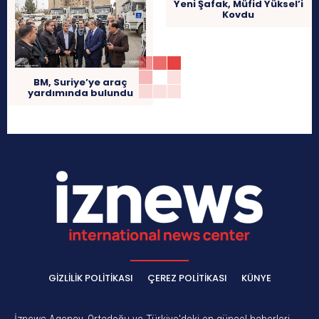
Yeni Şafak, Müfid Yüksel’i
Kovdu
BM, Suriye’ye araç
yardımında bulundu
GIZLILIK POLITIKASI
ÇEREZ POLITIKASI
KÜNYE