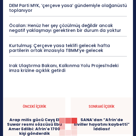
DEM Parti MYK, ‘çerçeve yasa’ gündemiyle olağanüstü
toplanıyor
Öcalan: Henüz her şey çözülmüş değildir ancak
negatif yaklaşmayı gerektiren bir durum da yoktur
Kurtulmuş: Çerçeve yasa teklifi gelecek hafta
partilerin ortak imzasıyla TBMM’ye gelecek
Irak Ulaştırma Bakanı, Kalkınma Yolu Projesi’ndeki
imza krizine açıklık getirdi
ÖNCEKI İÇERIK
SONRAKI İÇERIK
Arap milis gücü Ceyş El
SANA’dan “Afrin’de
Suwar resmi sözcüsü Ebu
siviller hayatını kaybetti”
Amer Edlibi: Afrin’e 1700
İddiası!
kişi gönderdik