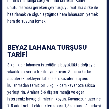
bir çok hastalığa karşı vücudu korurlar. Sadece
unutulmaması gereken şey turşuyu mutlaka sirke ile
hazırlamak ve olgunlaştığında hem lahanasını yemek
hem de suyunu içmek.
BEYAZ LAHANA TURŞUSU
TARİFİ
3 kg.lık bir lahanayı istediğiniz büyüklükte doğrayıp
yıkadıktan sonra tuz ile iyice ovun. Sabaha kadar
süzülerek bekleyen lahanaları, süzülen suyunu
kullanmadan temiz bir 5 kg.lık cam kavanoza sıkıca
yerleştirin. Aralara 5-6 diş sarımsağı ve eğer
isterseniz havuç dilimlerini koyun. Kavanozun üzerine
7-8 adet nohut ekledikten sonra 1,5 su bardağı sirkeyi