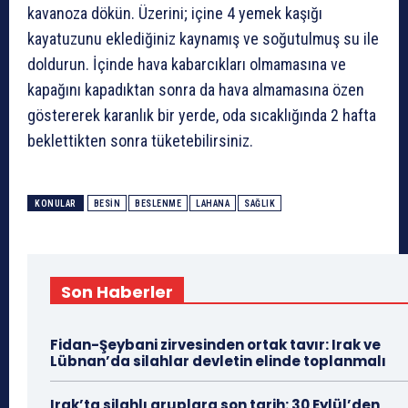
kavanoza dökün. Üzerini; içine 4 yemek kaşığı
kayatuzunu eklediğiniz kaynamış ve soğutulmuş su ile
doldurun. İçinde hava kabarcıkları olmamasına ve
kapağını kapadıktan sonra da hava almamasına özen
göstererek karanlık bir yerde, oda sıcaklığında 2 hafta
beklettikten sonra tüketebilirsiniz.
KONULAR
BESIN
BESLENME
LAHANA
SAĞLIK
Son Haberler
Fidan-Şeybani zirvesinden ortak tavır: Irak ve
Lübnan’da silahlar devletin elinde toplanmalı
Irak’ta silahlı gruplara son tarih: 30 Eylül’den