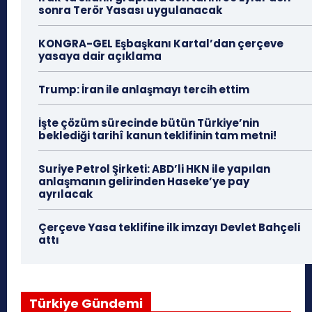
sonra Terör Yasası uygulanacak
KONGRA-GEL Eşbaşkanı Kartal’dan çerçeve
yasaya dair açıklama
Trump: İran ile anlaşmayı tercih ettim
İşte çözüm sürecinde bütün Türkiye’nin
beklediği tarihî kanun teklifinin tam metni!
Suriye Petrol Şirketi: ABD’li HKN ile yapılan
anlaşmanın gelirinden Haseke’ye pay
ayrılacak
Çerçeve Yasa teklifine ilk imzayı Devlet Bahçeli
attı
Türkiye Gündemi