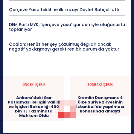
Çerçeve Yasa teklifine ilk imzayı Devlet Bahçeli attı
DEM Parti MYK, ‘çerçeve yasa’ gündemiyle olağanüstü
toplanıyor
Öcalan: Henüz her şey çözülmüş değildir ancak
negatif yaklaşmayı gerektiren bir durum da yoktur
ÖNCEKI İÇERIK
SONRAKI İÇERIK
Ankara’daki Gar
Kremlin Danışmanı: 4
Patlaması ile İlgili Valilik
ülke Suriye zirvesinin
ve İçişleri Bakanlığı 400
İstanbul’da yapılması
bin TL Tazminata
konusunda anlaştı
Mahkum Oldu