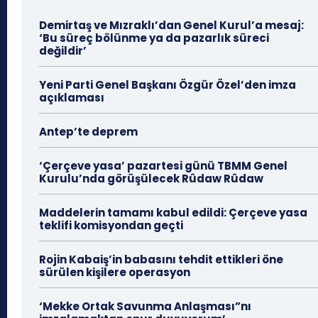
Demirtaş ve Mızraklı’dan Genel Kurul’a mesaj:
‘Bu süreç bölünme ya da pazarlık süreci
değildir’
Yeni Parti Genel Başkanı Özgür Özel’den imza
açıklaması
Antep’te deprem
‘Çerçeve yasa’ pazartesi günü TBMM Genel
Kurulu’nda görüşülecek Rûdaw Rûdaw
Maddelerin tamamı kabul edildi: Çerçeve yasa
teklifi komisyondan geçti
Rojin Kabaiş’in babasını tehdit ettikleri öne
sürülen kişilere operasyon
‘Mekke Ortak Savunma Anlaşması”nı