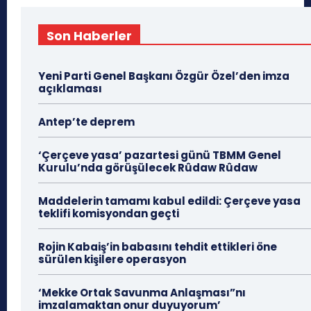
Son Haberler
Yeni Parti Genel Başkanı Özgür Özel’den imza
açıklaması
Antep’te deprem
‘Çerçeve yasa’ pazartesi günü TBMM Genel
Kurulu’nda görüşülecek Rûdaw Rûdaw
Maddelerin tamamı kabul edildi: Çerçeve yasa
teklifi komisyondan geçti
Rojin Kabaiş’in babasını tehdit ettikleri öne
sürülen kişilere operasyon
‘Mekke Ortak Savunma Anlaşması”nı
imzalamaktan onur duyuyorum’