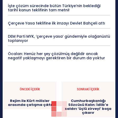
İşte çözüm sürecinde bütün Türkiye’nin beklediği
tarihî kanun teklifinin tam metni!
Çerçeve Yasa teklifine ilk imzayı Devlet Bahçeli attı
DEM Parti MYK, ‘çerçeve yasa’ gündemiyle olağanüstü
toplanıyor
Öcalan: Henüz her şey çözülmüş değildir ancak
negatif yaklaşmayı gerektiren bir durum da yoktur
ÖNCEKI İÇERIK
SONRAKI İÇERIK
Rejim ile Kürt milisler
Cumhurbaşkanlığı
arasında çatışma çıktı
Sözcüsü Kalın: İdlib’e
saldırı ‘üçlü zirveyi’ boşa
çıkarır