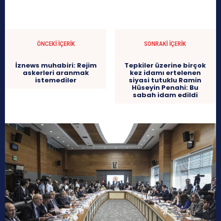
ÖNCEKI İÇERIK
SONRAKI İÇERIK
İznews muhabiri: Rejim
Tepkiler üzerine birçok
askerleri aranmak
kez idamı ertelenen
istemediler
siyasi tutuklu Ramin
Hüseyin Penahi: Bu
sabah idam edildi