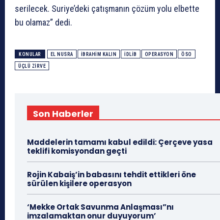
serilecek. Suriye’deki çatışmanın çözüm yolu elbette
bu olamaz” dedi.
KONULAR
EL NUSRA
İBRAHIM KALIN
İDLIB
OPERASYON
ÖSO
ÜÇLÜ ZIRVE
Son Haberler
Maddelerin tamamı kabul edildi: Çerçeve yasa
teklifi komisyondan geçti
Rojin Kabaiş’in babasını tehdit ettikleri öne
sürülen kişilere operasyon
‘Mekke Ortak Savunma Anlaşması”nı
imzalamaktan onur duyuyorum’