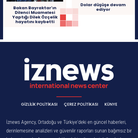
Dolar düşüşe devam
Bakan Bayraktar’ın
ediyor
Dilenci Muamelesi
Yaptığı Dilek Özçelik
hayatını kaybetti
GIZLILIK POLITIKASI
ÇEREZ POLITIKASI
KÜNYE
İznews Agency, Ortadoğu ve Türkiye'deki en güncel haberleri,
derinlemesine analizleri ve güvenilir raporları sunan bağımsız bir