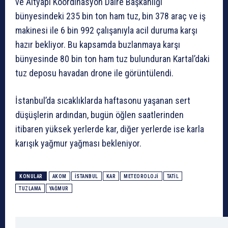
ve Altyapı Koordinasyon Daire Başkanlığı
bünyesindeki 235 bin ton ham tuz, bin 378 araç ve iş
makinesi ile 6 bin 992 çalışanıyla acil duruma karşı
hazır bekliyor. Bu kapsamda buzlanmaya karşı
bünyesinde 80 bin ton ham tuz bulunduran Kartal’daki
tuz deposu havadan drone ile görüntülendi.
İstanbul’da sıcaklıklarda haftasonu yaşanan sert
düşüşlerin ardından, bugün öğlen saatlerinden
itibaren yüksek yerlerde kar, diğer yerlerde ise karla
karışık yağmur yağması bekleniyor.
KONULAR
AKOM
ISTANBUL
KAR
METEOROLOJI
TATIL
TUZLAMA
YAĞMUR