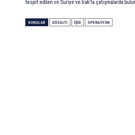
tespit edilen ve Suriye ve Irak’ta çatışmalarda bulun
KONULAR
GÖZALTI
İŞİD
OPERASYON