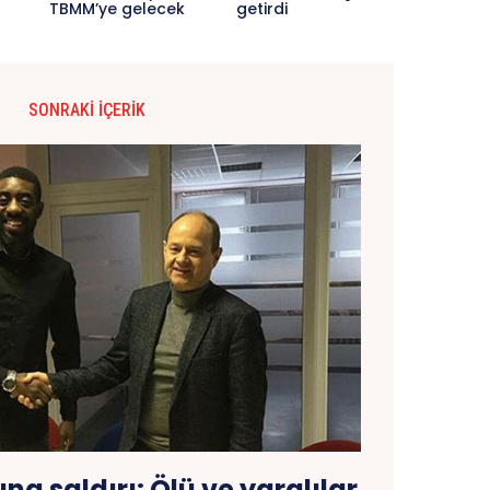
TBMM’ye gelecek
getirdi
SONRAKI İÇERIK
na saldırı: Ölü ve yaralılar