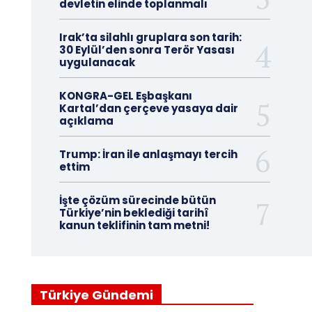
devletin elinde toplanmalı
Irak’ta silahlı gruplara son tarih:
30 Eylül’den sonra Terör Yasası
uygulanacak
KONGRA-GEL Eşbaşkanı
Kartal’dan çerçeve yasaya dair
açıklama
Trump: İran ile anlaşmayı tercih
ettim
İşte çözüm sürecinde bütün
Türkiye’nin beklediği tarihî
kanun teklifinin tam metni!
Türkiye Gündemi