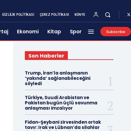
GIZLILIK POLITIKASI
ÇEREZ POLITIKASI
KÜNYE
taj
Ekonomi
Kitap
Spor
Subscribe
Son Haberler
Trump, İran’la anlaşmanın
‘yakında’ sağlanabileceğini
söyledi
Türkiye, Suudi Arabistan ve
Pakistan bugün üçlü savunma
anlaşması imzalıyor
Fidan-Şeybani zirvesinden ortak
tavır: Irak ve Lübnan’da silahlar