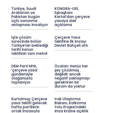
Türkiye, Suudi
KONGRA-GEL
Arabistan ve
Eşbaşkanı
Pakistan bugün
Kartal’dan çerçeve
üçlü savunma
yasaya dair
anlaşması imzalıyor
açıklama
İşte çözüm
Çerçeve Yasa
sürecinde bütün
teklifine ilk imzayı
Türkiye’nin beklediği
Devlet Bahçeli attı
tarihî kanun
teklifinin tam metni!
DEM Parti MYK,
Öcalan: Henüz her
‘çerçeve yasa’
şey çözülmüş
gündemiyle
değildir ancak
olağanüstü
negatif yaklaşmayı
toplanıyor
gerektiren bir
durum da yoktur
Kurtulmuş: Çerçeve
Irak Ulaştırma
yasa teklifi gelecek
Bakanı, Kalkınma
hafta partilerin
Yolu Projesi’ndeki
ortak imzasıyla
imza krizine açıklık