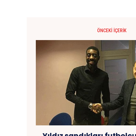
ÖNCEKI İÇERIK
Yıldız sandıkları futbolcu