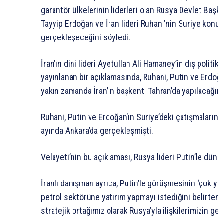
garantör ülkelerinin liderleri olan Rusya Devlet B
Tayyip Erdoğan ve İran lideri Ruhani’nin Suriye konu
gerçekleşeceğini söyledi.
İran’ın dini lideri Ayetullah Ali Hamaney’in dış poli
yayınlanan bir açıklamasında, Ruhani, Putin ve Erd
yakın zamanda İran’ın başkenti Tahran’da yapılacağın
Ruhani, Putin ve Erdoğan’ın Suriye’deki çatışmalar
ayında Ankara’da gerçekleşmişti.
Velayeti’nin bu açıklaması, Rusya lideri Putin’le dü
İranlı danışman ayrıca, Putin’le görüşmesinin ‘çok ya
petrol sektörüne yatırım yapmayı istediğini belirte
stratejik ortağımız olarak Rusya’yla ilişkilerimizin