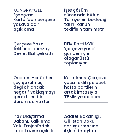
KONGRA-GEL
İşte çözüm
Eşbaşkanı
sürecinde bütün
Kartal’dan çerçeve
Türkiye’nin beklediği
yasaya dair
tarihî kanun
açıklama
teklifinin tam metni!
Çerçeve Yasa
DEM Parti MYK,
teklifine ilk imzayı
‘çerçeve yasa’
Devlet Bahçeli attı
gündemiyle
olağanüstü
toplanıyor
Öcalan: Henüz her
Kurtulmuş: Çerçeve
şey çözülmüş
yasa teklifi gelecek
değildir ancak
hafta partilerin
negatif yaklaşmayı
ortak imzasıyla
gerektiren bir
TBMM’ye gelecek
durum da yoktur
Irak Ulaştırma
Adalet Bakanlığı,
Bakanı, Kalkınma
Gülistan Doku
Yolu Projesi’ndeki
soruşturmasına
imza krizine açıklık
ilişkin detayları