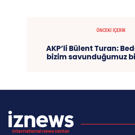
ÖNCEKI İÇERIK
AKP’li Bülent Turan: Bede
bizim savunduğumuz bi