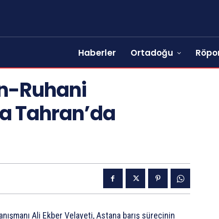
Haberler
Ortadoğu
Röpor
an-Ruhani
da Tahran’da
anışmanı Ali Ekber Velayeti, Astana barış sürecinin