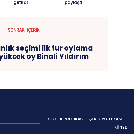
getirdi
paylaştı
SONRAKI İÇERIK
lık seçimi ilk tur oylama
 yüksek oy Binali Yıldırım
GIZLILIK POLITIKASI
ÇEREZ POLITIKASI
KÜNYE