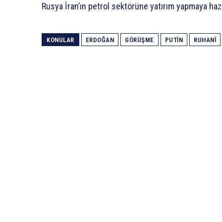
Rusya İran’ın petrol sektörüne yatırım yapmaya hazı
KONULAR
ERDOĞAN
GÖRÜŞME
PUTIN
RUHANI