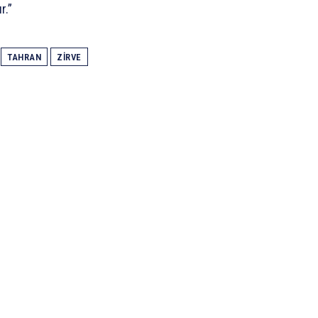
r.”
TAHRAN
ZIRVE