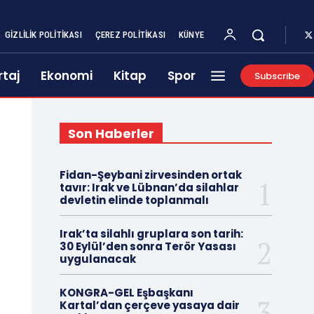
GIZLILIK POLITIKASI
ÇEREZ POLITIKASI
KÜNYE
taj
Ekonomi
Kitap
Spor
Subscribe
Son Haberler
Fidan-Şeybani zirvesinden ortak
tavır: Irak ve Lübnan’da silahlar
devletin elinde toplanmalı
Irak’ta silahlı gruplara son tarih:
30 Eylül’den sonra Terör Yasası
uygulanacak
KONGRA-GEL Eşbaşkanı
Kartal’dan çerçeve yasaya dair