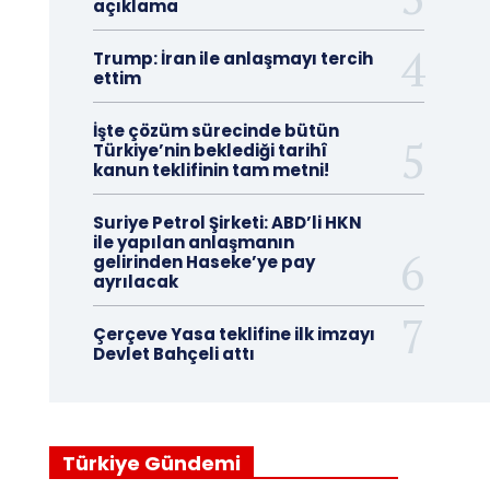
açıklama
Trump: İran ile anlaşmayı tercih
ettim
İşte çözüm sürecinde bütün
Türkiye’nin beklediği tarihî
kanun teklifinin tam metni!
Suriye Petrol Şirketi: ABD’li HKN
ile yapılan anlaşmanın
gelirinden Haseke’ye pay
ayrılacak
Çerçeve Yasa teklifine ilk imzayı
Devlet Bahçeli attı
Türkiye Gündemi