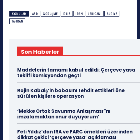
KONULAR
ABD
GÖRÜŞME
İDLIB
İRAN
LARICANI
SURIYE
TAHRAN
Son Haberler
Maddelerin tamamı kabul edildi: Çerçeve yasa
teklifi komisyondan geçti
Rojin Kabaiş’in babasını tehdit ettikleri öne
sürülen kişilere operasyon
‘Mekke Ortak Savunma Anlaşması”nı
imzalamaktan onur duyuyorum’
Feti Yıldız’dan IRA ve FARC örnekleri üzerinden
dikkat çekici ‘çerçeve yasa’ açıklaması