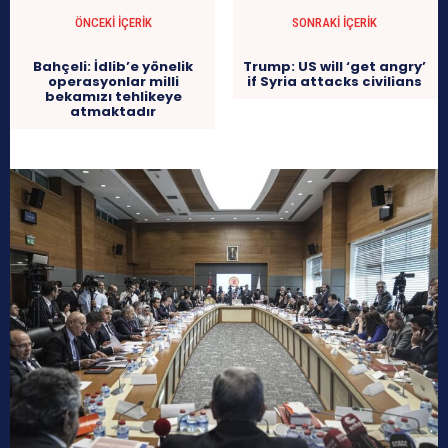
ÖNCEKI İÇERIK
SONRAKI İÇERIK
Bahçeli: İdlib’e yönelik
Trump: US will ‘get angry’
operasyonlar milli
if Syria attacks civilians
bekamızı tehlikeye
atmaktadır