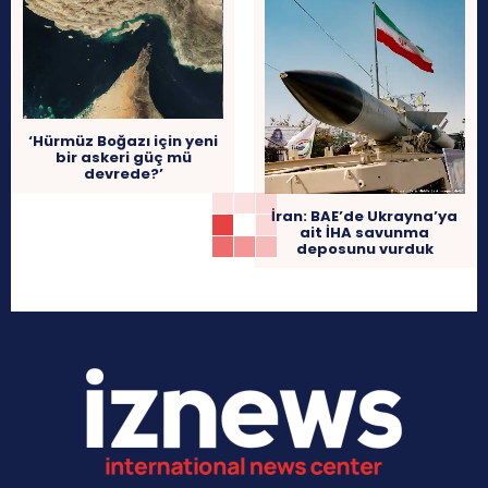
‘Hürmüz Boğazı için yeni
bir askeri güç mü
devrede?’
İran: BAE’de Ukrayna’ya
ait İHA savunma
deposunu vurduk